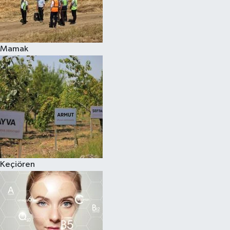
Mamak
Keçiören