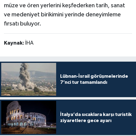
müze ve ören yerlerini keşfederken tarih, sanat
ve medeniyet birikimini yerinde deneyimleme
fırsatı buluyor.
Kaynak:
İHA
Lübnan-İsrail görüşmelerinde
7’nci tur tamamlandı
İtalya’da sıcaklara karşı turistik
ziyaretlere gece ayarı