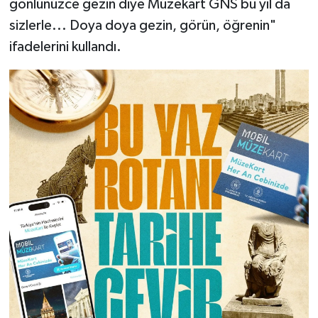
gönlünüzce gezin diye Müzekart GNS bu yıl da
sizlerle... Doya doya gezin, görün, öğrenin"
ifadelerini kullandı.