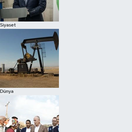
Spor
Siyaset
Burç Yorumları
Çocuk
Eğitim
Hava Durumu
Kadın
Dünya
Kim kimdir?
Kültür Sanat
Sağlık