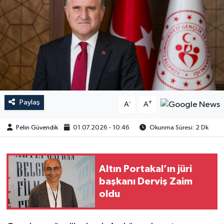
Paylaş
-
+
A
A
Pelin Güvendik
01.07.2026 - 10:46
Okunma Süresi: 2 Dk
Altın Portakal’ın jüri
başkanı Derviş Zaim
oldu