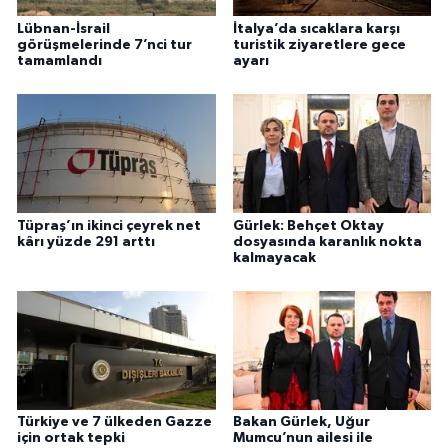
Lübnan-İsrail
İtalya’da sıcaklara karşı
görüşmelerinde 7’nci tur
turistik ziyaretlere gece
tamamlandı
ayarı
Tüpraş’ın ikinci çeyrek net
Gürlek: Behçet Oktay
kârı yüzde 291 arttı
dosyasında karanlık nokta
kalmayacak
Türkiye ve 7 ülkeden Gazze
Bakan Gürlek, Uğur
için ortak tepki
Mumcu’nun ailesi ile