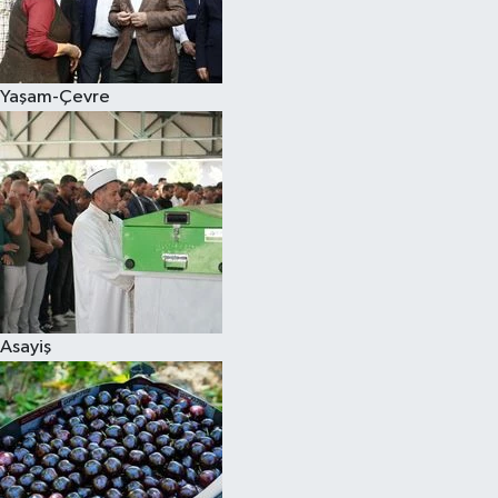
Siyaset
Yaşam-Çevre
Teknoloji
Televizyon
Yaşam-Çevre
Asayiş