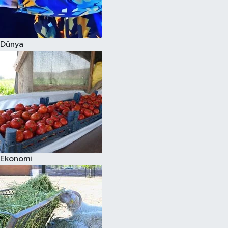
Siyaset
Dünya
Teknoloji
Televizyon
Yaşam-Çevre
Ekonomi