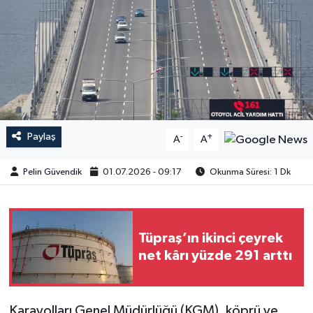
Paylaş
-
+
A
A
Pelin Güvendik
01.07.2026 - 09:17
Okunma Süresi: 1 Dk
Tüpraş’ın ikinci çeyrek
net kârı yüzde 291 arttı
Karayolları Genel Müdürlüğü (KGM), köprü ve