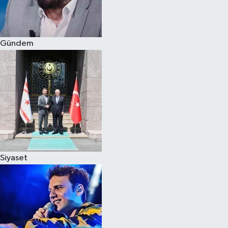
Spor
Gündem
Burç Yorumları
Çocuk
Eğitim
Hava Durumu
Kadın
Siyaset
Kim kimdir?
Kültür Sanat
Sağlık