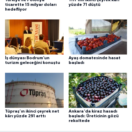
Türkiye ile Polonya
THY’nin ikinci çeyrek kârı
ticarette 15 milyar doları
yüzde 71 düştü
hedefliyor
İş dünyası Bodrum’un
Ayaş domatesinde hasat
turizm geleceğini konuştu
başladı
Tüpraş’ın ikinci çeyrek net
Ankara'da kiraz hasadı
kârı yüzde 291 arttı
başladı: Üreticinin gözü
rekoltede