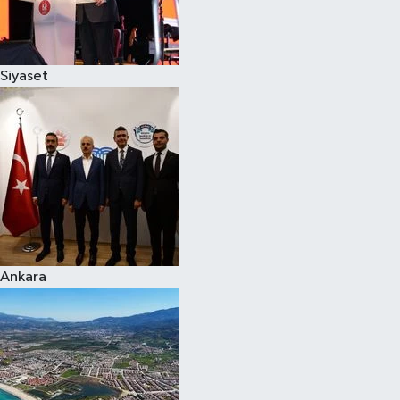
Spor
Siyaset
Burç Yorumları
Çocuk
Eğitim
Hava Durumu
Kadın
Ankara
Kim kimdir?
Kültür Sanat
Sağlık