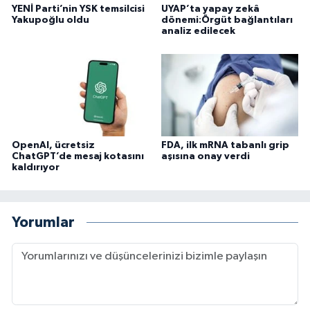
YENİ Parti’nin YSK temsilcisi
UYAP’ta yapay zekâ
Yakupoğlu oldu
dönemi:Örgüt bağlantıları
analiz edilecek
OpenAI, ücretsiz
FDA, ilk mRNA tabanlı grip
ChatGPT’de mesaj kotasını
aşısına onay verdi
kaldırıyor
Yorumlar