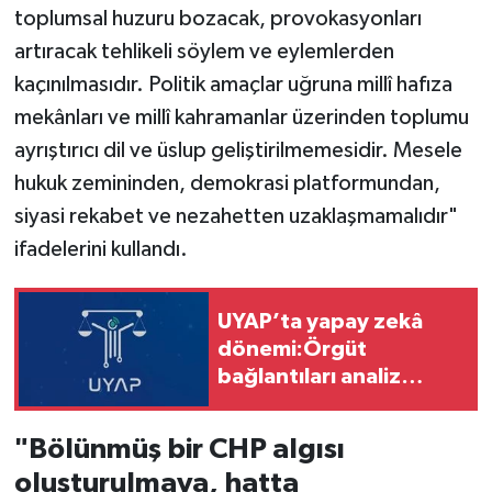
toplumsal huzuru bozacak, provokasyonları
artıracak tehlikeli söylem ve eylemlerden
kaçınılmasıdır. Politik amaçlar uğruna millî hafıza
mekânları ve millî kahramanlar üzerinden toplumu
ayrıştırıcı dil ve üslup geliştirilmemesidir. Mesele
hukuk zemininden, demokrasi platformundan,
siyasi rekabet ve nezahetten uzaklaşmamalıdır"
ifadelerini kullandı.
UYAP’ta yapay zekâ
dönemi:Örgüt
bağlantıları analiz
edilecek
"Bölünmüş bir CHP algısı
oluşturulmaya, hatta