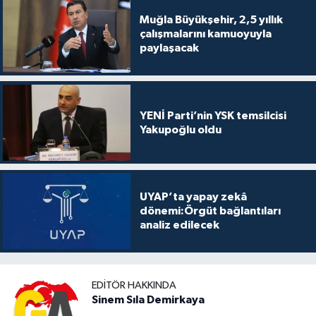
Muğla Büyükşehir, 2,5 yıllık
çalışmalarını kamuoyuyla
paylaşacak
YENİ Parti’nin YSK temsilcisi
Yakupoğlu oldu
UYAP’ta yapay zekâ
dönemi:Örgüt bağlantıları
analiz edilecek
EDITÖR HAKKINDA
Sinem Sıla Demirkaya