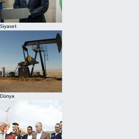
Spor
Siyaset
Burç Yorumları
Çocuk
Eğitim
Hava Durumu
Kadın
Dünya
Kim kimdir?
Kültür Sanat
Sağlık