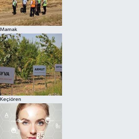
Mamak
Keçiören