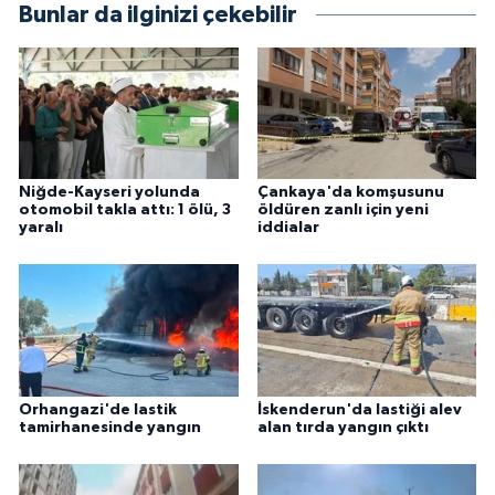
Bunlar da ilginizi çekebilir
Niğde-Kayseri yolunda
Çankaya'da komşusunu
otomobil takla attı: 1 ölü, 3
öldüren zanlı için yeni
yaralı
iddialar
Orhangazi'de lastik
İskenderun'da lastiği alev
tamirhanesinde yangın
alan tırda yangın çıktı