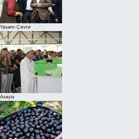
Siyaset
Yaşam-Çevre
Teknoloji
Televizyon
Yaşam-Çevre
Asayiş