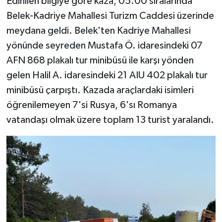
Edinilen bilgiye göre kaza, 05.00 sıralarında
Belek-Kadriye Mahallesi Turizm Caddesi üzerinde
meydana geldi. Belek'ten Kadriye Mahallesi
yönünde seyreden Mustafa Ö. idaresindeki 07
AFN 868 plakalı tur minibüsü ile karşı yönden
gelen Halil A. idaresindeki 21 AIU 402 plakalı tur
minibüsü çarpıştı. Kazada araçlardaki isimleri
öğrenilemeyen 7'si Rusya, 6'sı Romanya
vatandaşı olmak üzere toplam 13 turist yaralandı.