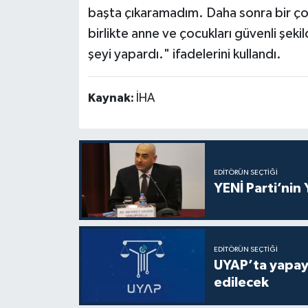
başta çıkaramadım. Daha sonra bir ço
birlikte anne ve çocukları güvenli şeki
şeyi yapardı." ifadelerini kullandı.
Kaynak:
İHA
EDITÖRÜN SEÇTIĞI
YENİ Parti’nin
EDITÖRÜN SEÇTIĞI
UYAP’ta yapay 
edilecek