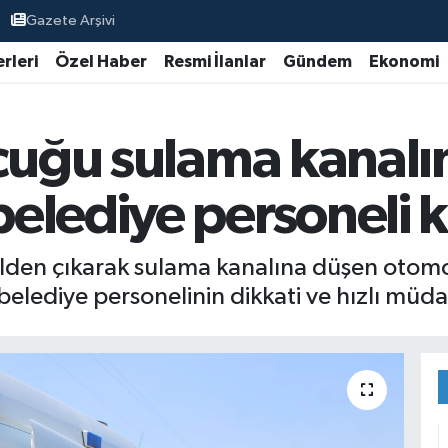
Gazete Arşivi
rleri
Özel Haber
Resmi İlanlar
Gündem
Ekonomi
ocuğu sulama kanalı
elediye personeli k
olden çıkarak sulama kanalına düşen otomo
lediye personelinin dikkati ve hızlı müdah