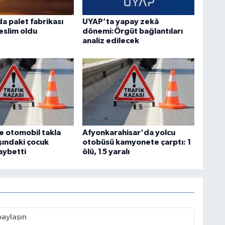
a palet fabrikası
UYAP’ta yapay zekâ
eslim oldu
dönemi:Örgüt bağlantıları
analiz edilecek
e otomobil takla
Afyonkarahisar'da yolcu
aşındaki çocuk
otobüsü kamyonete çarptı: 1
aybetti
ölü, 15 yaralı