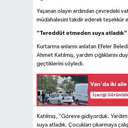
Yaşanan olayın ardından çevredeki vat
müdahalesini takdir ederek teşekkür ett
"Tereddüt etmeden suya atladık"
Kurtarma anlarını anlatan Efeler Bele
Ahmet Katılmış, yardım çığlıklarını d
geçtiklerini söyledi.
Van'da iki ai
İçeriği Görüntül
Katılmış, "Göreve gidiyorduk. Yardım 
suya atladık. Çocukları çıkarmaya çalı