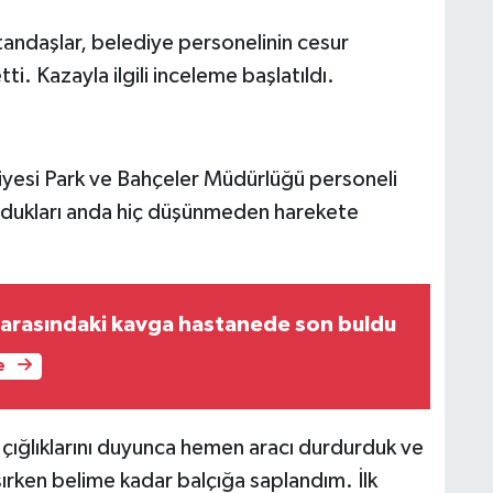
andaşlar, belediye personelinin cesur
i. Kazayla ilgili inceleme başlatıldı.
diyesi Park ve Bahçeler Müdürlüğü personeli
uydukları anda hiç düşünmeden harekete
le arasındaki kavga hastanede son buldu
e
çığlıklarını duyunca hemen aracı durdurduk ve
şırken belime kadar balçığa saplandım. İlk