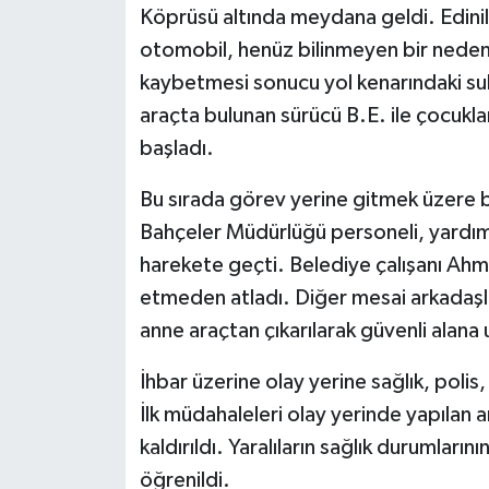
Köprüsü altında meydana geldi. Edinile
otomobil, henüz bilinmeyen bir neden
Siyaset
kaybetmesi sonucu yol kenarındaki su
Teknoloji
araçta bulunan sürücü B.E. ile çocuklar
başladı.
Televizyon
Bu sırada görev yerine gitmek üzere 
Yaşam-Çevre
Bahçeler Müdürlüğü personeli, yardım
harekete geçti. Belediye çalışanı Ahme
etmeden atladı. Diğer mesai arkadaşla
anne araçtan çıkarılarak güvenli alana ul
İhbar üzerine olay yerine sağlık, polis
İlk müdahaleleri olay yerinde yapılan 
kaldırıldı. Yaralıların sağlık durumların
öğrenildi.