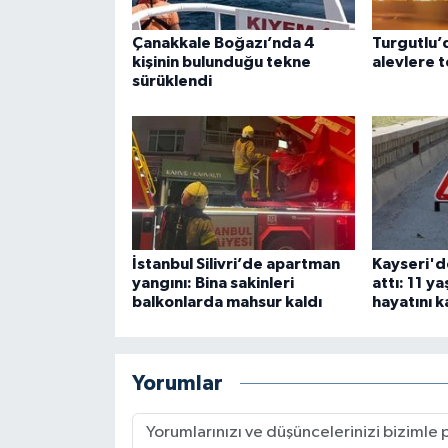
Çanakkale Boğazı’nda 4
Turgutlu’d
kişinin bulunduğu tekne
alevlere t
sürüklendi
İstanbul Silivri’de apartman
Kayseri'd
yangını: Bina sakinleri
attı: 11 y
balkonlarda mahsur kaldı
hayatını k
Yorumlar