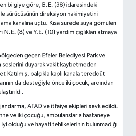
n bilgiye göre, B.E. (38) idaresindeki
le sürücüsünün direksiyon hakimiyetini
lama kanalına uçtu. Kısa sürede suya gömülen
ı N.E. (8) ve Y.E. (10) yardım çığlıkları atmaya
bölgeden geçen Efeler Belediyesi Park ve
 seslerini duyarak vakit kaybetmeden
t Katılmış, balçıkla kaplı kanala tereddüt
rının da desteğiyle önce iki çocuk, ardından
aştırıldı.
, jandarma, AFAD ve itfaiye ekipleri sevk edildi.
anne ve iki çocuğu, ambulanslarla hastaneye
ın iyi olduğu ve hayati tehlikelerinin bulunmadığı