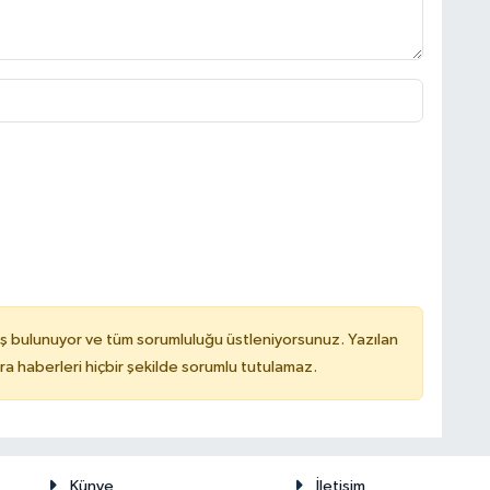
ş bulunuyor ve tüm sorumluluğu üstleniyorsunuz. Yazılan
 haberleri hiçbir şekilde sorumlu tutulamaz.
Künye
İletişim