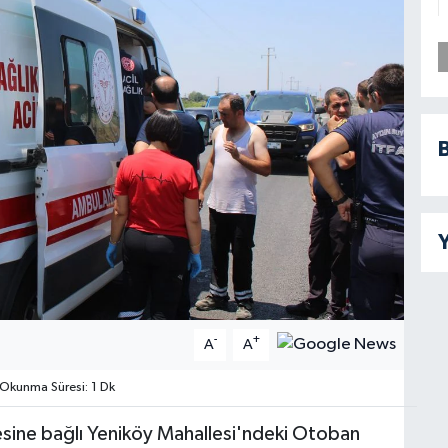
B
Y
-
+
A
A
Okunma Süresi: 1 Dk
çesine bağlı Yeniköy Mahallesi'ndeki Otoban