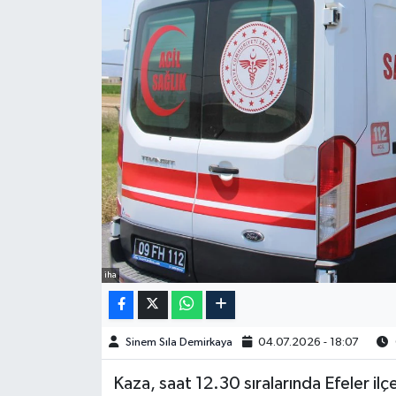
Spor
Burç Yorumları
Çocuk
Eğitim
Hava Durumu
Kadın
iha
Kim kimdir?
Sinem Sıla Demirkaya
04.07.2026 - 18:07
Kültür Sanat
Kaza, saat 12.30 sıralarında Efeler il
Sağlık