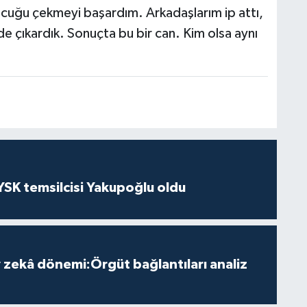
cuğu çekmeyi başardım. Arkadaşlarım ip attı,
lde çıkardık. Sonuçta bu bir can. Kim olsa aynı
 YSK temsilcisi Yakupoğlu oldu
zekâ dönemi:Örgüt bağlantıları analiz