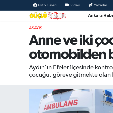
Foto Galeri
Video
Yazarlar
Ankara Habe
Özel Haber
ASAYIŞ
Ankara Haberleri
Anne ve iki ç
Resmi İlanlar
otomobilden b
Ekonomi
Aydın'ın Efeler ilçesinde kontr
Gündem
çocuğu, göreve gitmekte olan be
Asayiş
Dünya
Magazin