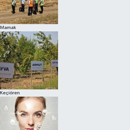
Mamak
Keçiören