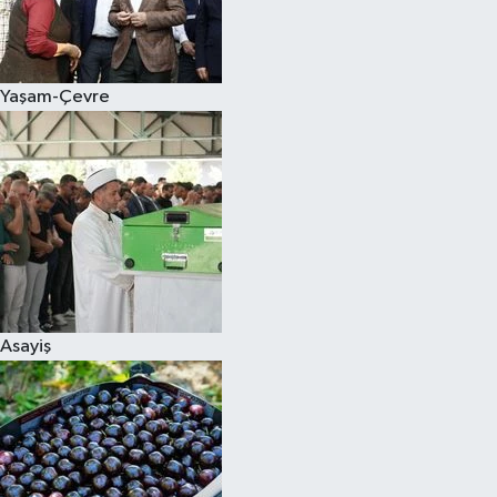
Siyaset
Yaşam-Çevre
Teknoloji
Televizyon
Yaşam-Çevre
Asayiş