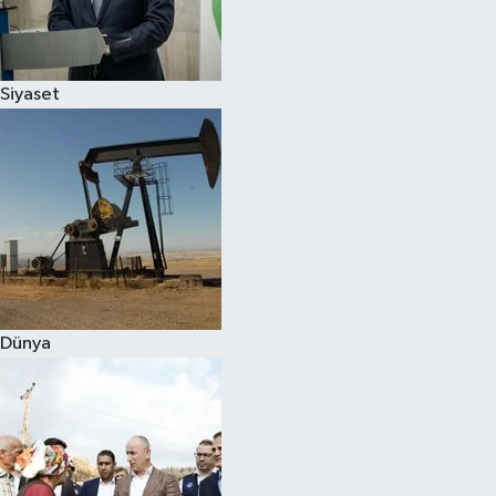
Spor
Siyaset
Burç Yorumları
Çocuk
Eğitim
Hava Durumu
Kadın
Dünya
Kim kimdir?
Kültür Sanat
Sağlık