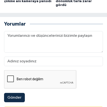
çökme anı kameraya yansıdı
dönümlük tarla zarar
gördü
Yorumlar
Gönder