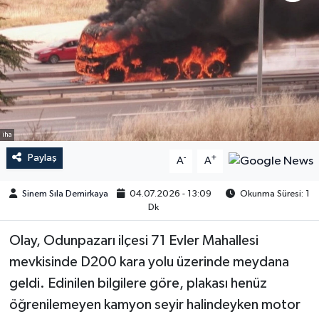
iha
Paylaş
-
+
A
A
Sinem Sıla Demirkaya
04.07.2026 - 13:09
Okunma Süresi: 1
Dk
Olay, Odunpazarı ilçesi 71 Evler Mahallesi
mevkisinde D200 kara yolu üzerinde meydana
geldi. Edinilen bilgilere göre, plakası henüz
öğrenilemeyen kamyon seyir halindeyken motor