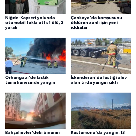
Niğde-Kayseri yolunda
Çankaya'da komşusunu
otomobil takla attı: 1 ölü, 3
öldüren zanlı için yeni
yaralı
iddialar
Orhangazi'de lastik
İskenderun'da lastiği alev
tamirhanesinde yangın
alan tırda yangın çıktı
Bahçelievler'deki binanın
Kastamonu'da yangın: 13