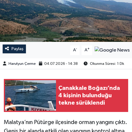
Paylaş
-
+
A
A
Harutyun Çerme
04.07.2026 - 14:38
Okunma Süresi: 1 Dk
Çanakkale Boğazı’nda
4 kişinin bulunduğu
tekne sürüklendi
Malatya’nın Pütürge ilçesinde orman yangını çıktı.
Geniş bir alanda etkili olan yangının kontrol altına