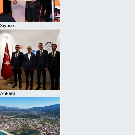
Spor
Siyaset
Burç Yorumları
Çocuk
Eğitim
Hava Durumu
Kadın
Ankara
Kim kimdir?
Kültür Sanat
Sağlık