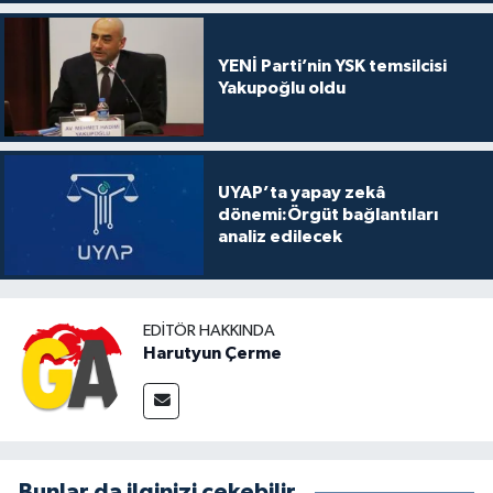
YENİ Parti’nin YSK temsilcisi
Yakupoğlu oldu
UYAP’ta yapay zekâ
dönemi:Örgüt bağlantıları
analiz edilecek
EDITÖR HAKKINDA
Harutyun Çerme
Bunlar da ilginizi çekebilir