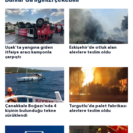
Uşak’ta yangına giden
Eskişehir’de otluk alan
itfaiye aracı kamyonla
alevlere teslim oldu
çarpıştı
Çanakkale Boğazı’nda 4
Turgutlu’da palet fabrikası
kişinin bulunduğu tekne
alevlere teslim oldu
sürüklendi