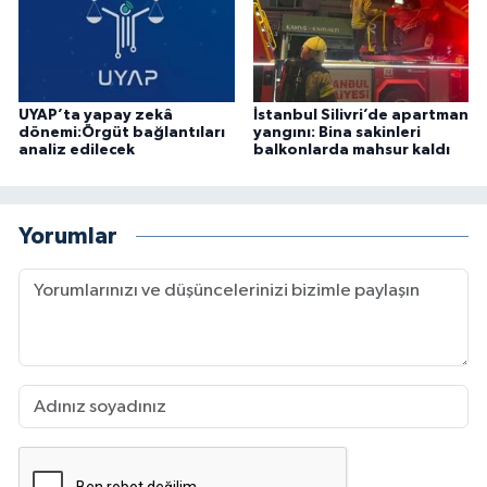
UYAP’ta yapay zekâ
İstanbul Silivri’de apartman
dönemi:Örgüt bağlantıları
yangını: Bina sakinleri
analiz edilecek
balkonlarda mahsur kaldı
Yorumlar