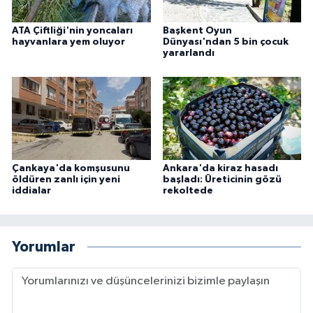
ATA Çiftliği'nin yoncaları
Başkent Oyun
hayvanlara yem oluyor
Dünyası'ndan 5 bin çocuk
yararlandı
Çankaya'da komşusunu
Ankara'da kiraz hasadı
öldüren zanlı için yeni
başladı: Üreticinin gözü
iddialar
rekoltede
Yorumlar