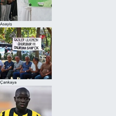
Asayiş
Çankaya