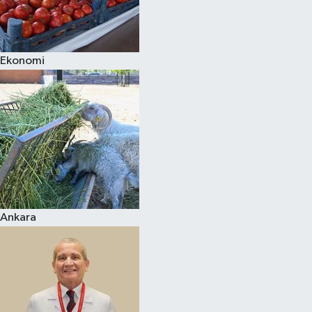
Siyaset
Ekonomi
Teknoloji
Televizyon
Yaşam-Çevre
Ankara