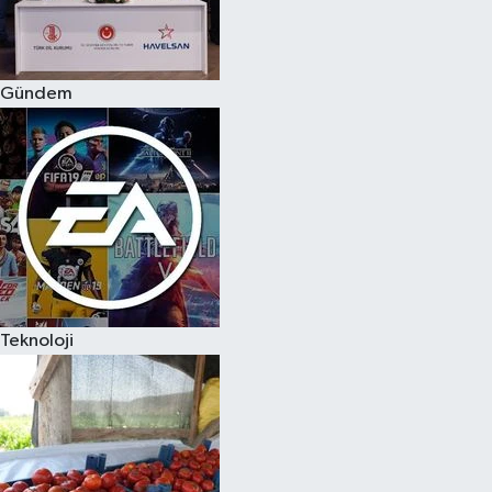
Spor
Gündem
Burç Yorumları
Çocuk
Eğitim
Hava Durumu
Kadın
Teknoloji
Kim kimdir?
Kültür Sanat
Sağlık