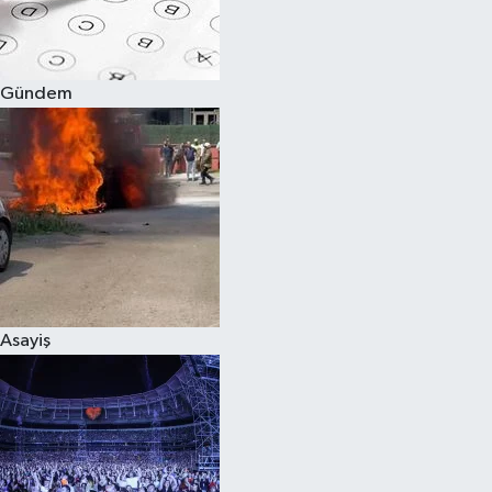
Spor
Gündem
Burç Yorumları
Çocuk
Eğitim
Hava Durumu
Kadın
Asayiş
Kim kimdir?
Kültür Sanat
Sağlık