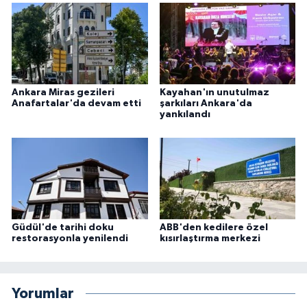
Ankara Miras gezileri
Kayahan'ın unutulmaz
Anafartalar'da devam etti
şarkıları Ankara'da
yankılandı
Güdül'de tarihi doku
ABB'den kedilere özel
restorasyonla yenilendi
kısırlaştırma merkezi
Yorumlar