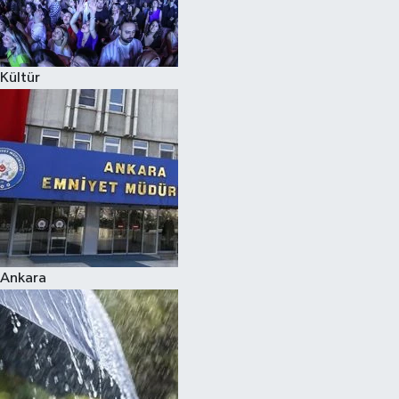
Siyaset
Kültür
Teknoloji
Televizyon
Yaşam-Çevre
Ankara