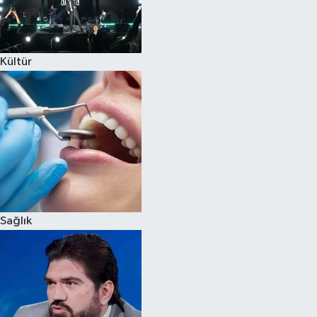
Siyaset
Kültür
Teknoloji
Televizyon
Yaşam-Çevre
Sağlık