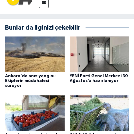
Bunlar da ilginizi çekebilir
Ankara'da anız yangını:
YENİ Parti Genel Merkezi 30
Ekiplerin müdahalesi
Ağustos’a hazırlanıyor
sürüyor