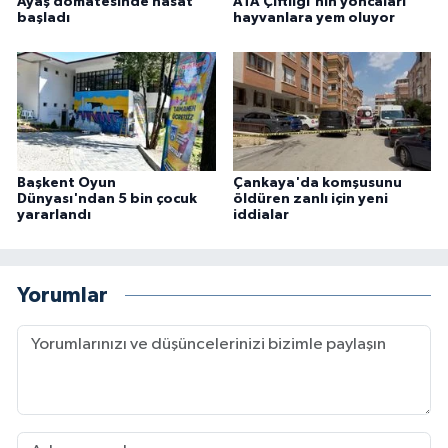
Ayaş domatesinde hasat
ATA Çiftliği'nin yoncaları
başladı
hayvanlara yem oluyor
Başkent Oyun
Çankaya'da komşusunu
Dünyası'ndan 5 bin çocuk
öldüren zanlı için yeni
yararlandı
iddialar
Yorumlar