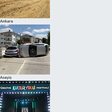
Spor
Ankara
Burç Yorumları
Çocuk
Eğitim
Hava Durumu
Kadın
Asayiş
Kim kimdir?
Kültür Sanat
Sağlık