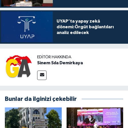
UYAP’ta yapay zekâ
dönemi:Örgüt bağlantıları
analiz edilecek
EDITÖR HAKKINDA
Sinem Sıla Demirkaya
Bunlar da ilginizi çekebilir