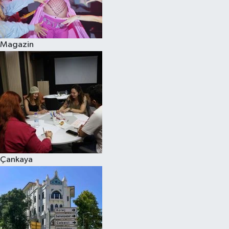
Siyaset
Magazin
Teknoloji
Televizyon
Yaşam-Çevre
Çankaya