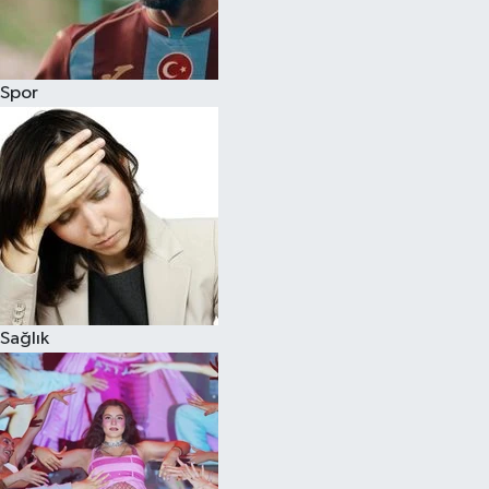
Spor
Spor
Burç Yorumları
Çocuk
Eğitim
Hava Durumu
Kadın
Sağlık
Kim kimdir?
Kültür Sanat
Sağlık