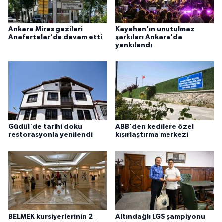
Ankara Miras gezileri
Kayahan'ın unutulmaz
Anafartalar'da devam etti
şarkıları Ankara'da
yankılandı
Güdül'de tarihi doku
ABB'den kedilere özel
restorasyonla yenilendi
kısırlaştırma merkezi
BELMEK kursiyerlerinin 2
Altındağlı LGS şampiyonu