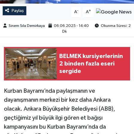
Paylaş
-
+
A
A
Sinem Sıla Demirkaya
06.06.2025 - 14:40
Okunma Süresi: 2
Dk
BELMEK kursiyerlerinin
2 binden fazla eseri
sergide
Kurban Bayramı’nda paylaşmanın ve
dayanışmanın merkezi bir kez daha Ankara
olacak. Ankara Büyükşehir Belediyesi (ABB),
geçtiğimiz yıl büyük ilgi gören et bağışı
kampanyasını bu Kurban Bayramı’nda da