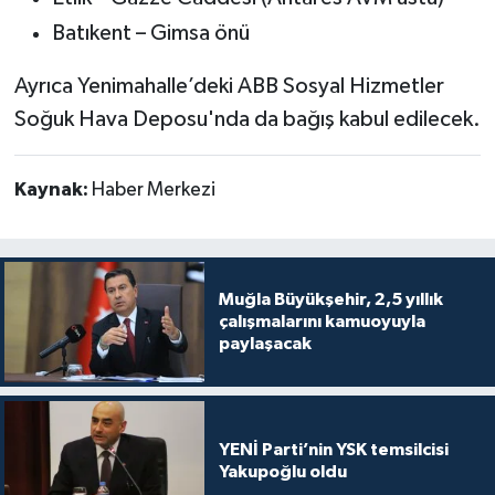
Batıkent – Gimsa önü
Ayrıca Yenimahalle’deki ABB Sosyal Hizmetler
Soğuk Hava Deposu'nda da bağış kabul edilecek.
Kaynak:
Haber Merkezi
Muğla Büyükşehir, 2,5 yıllık
çalışmalarını kamuoyuyla
paylaşacak
YENİ Parti’nin YSK temsilcisi
Yakupoğlu oldu