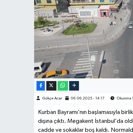
Spor
Burç Yorumları
Çocuk
Eğitim
Hava Durumu
Kadın
Gökçe Acar
06.06.2025 - 14:17
Okunma Sü
Kim kimdir?
Kurban Bayramı'nın başlamasıyla birli
Kültür Sanat
dışına çıktı. Megakent İstanbul'da ol
cadde ve sokaklar boş kaldı. Normald
Sağlık