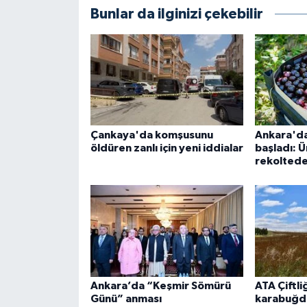
Bunlar da ilginizi çekebilir
Çankaya'da komşusunu
Ankara'da
öldüren zanlı için yeni iddialar
başladı: Ü
rekolted
Ankara’da “Keşmir Sömürü
ATA Çiftli
Günü” anması
karabuğda