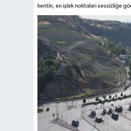
kentin, en işlek noktaları sessizliğe g
Siyaset
Teknoloji
Televizyon
Yaşam-Çevre