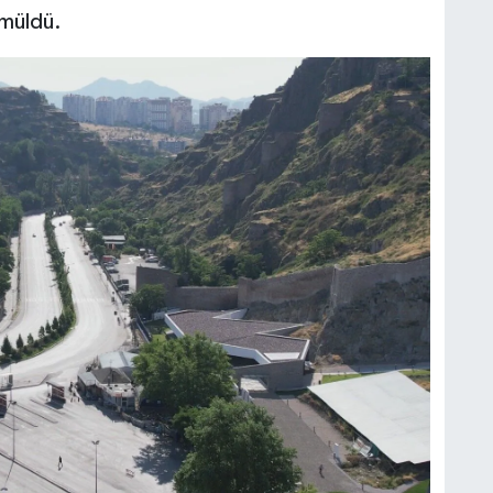
ömüldü.