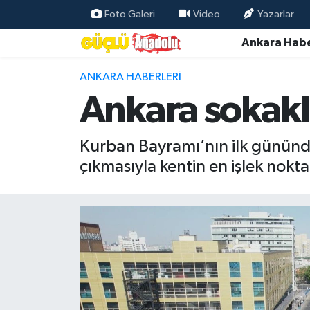
Foto Galeri
Video
Yazarlar
Ankara Habe
Özel Haber
ANKARA HABERLERI
Ankara Haberleri
Ankara sokakl
Resmi İlanlar
Kurban Bayramı’nın ilk gününde
Ekonomi
çıkmasıyla kentin en işlek nokta
Gündem
Asayiş
Dünya
Magazin