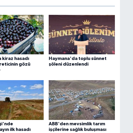
 kiraz hasadı
Haymana'da toplu sünnet
reticinin gözü
şöleni düzenlendi
e
ği'nde
ABB'den mevsimlik tarım
yın ilk hasadı
işçilerine sağlık buluşması