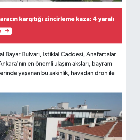
racın karıştığı zincirleme kaza: 4 yaralı
e
al Bayar Bulvarı, İstiklal Caddesi, Anafartalar
nkara'nın en önemli ulaşım aksları, bayram
lerinde yaşanan bu sakinlik, havadan dron ile