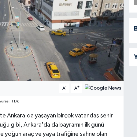
B
Y
-
+
A
A
resi: 1 Dk
kte Ankara'da yaşayan birçok vatandaş şehir
duğu gibi, Ankara'da da bayramın ilk günü
e yoğun araç ve yaya trafiğine sahne olan