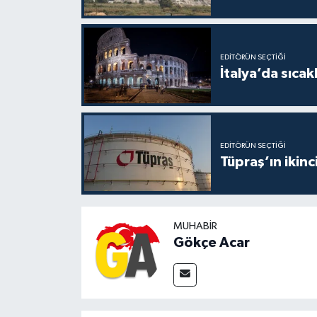
EDITÖRÜN SEÇTIĞI
İtalya’da sıcak
EDITÖRÜN SEÇTIĞI
Tüpraş’ın ikinc
MUHABIR
Gökçe Acar