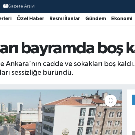
Gazete Arşivi
rleri
Özel Haber
Resmi İlanlar
Gündem
Ekonomi
arı bayramda boş k
 Ankara’nın cadde ve sokakları boş kaldı. 
ları sessizliğe büründü.