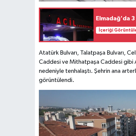
Elmadağ'da 3 a
İçeriği Görüntül
Atatürk Bulvarı, Talatpaşa Bulvarı, Cel
Caddesi ve Mithatpaşa Caddesi gibi A
nedeniyle tenhalaştı. Şehrin ana arter
görüntülendi.