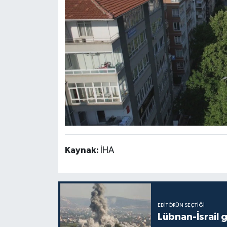
Kaynak:
İHA
EDITÖRÜN SEÇTIĞI
Lübnan-İsrail 