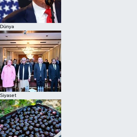
Siyaset
Dünya
Teknoloji
Televizyon
Yaşam-Çevre
Siyaset