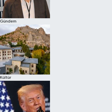
Spor
Gündem
Burç Yorumları
Çocuk
Eğitim
Hava Durumu
Kadın
Kültür
Kim kimdir?
Kültür Sanat
Sağlık