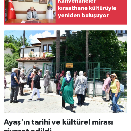
Kahvehaneler
kıraathane kültürüyle
yeniden buluşuyor
Ayaş'ın tarihi ve kültürel mirası