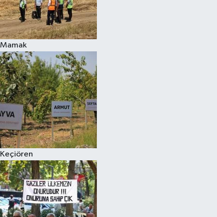
Mamak
Keçiören