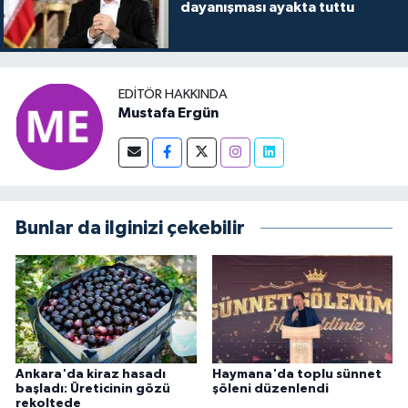
dayanışması ayakta tuttu
EDITÖR HAKKINDA
Mustafa Ergün
Bunlar da ilginizi çekebilir
Ankara'da kiraz hasadı
Haymana'da toplu sünnet
başladı: Üreticinin gözü
şöleni düzenlendi
rekoltede