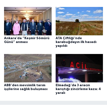
Ankara’da “Keşmir Sömürü
ATA Çiftliği'nde
Günü” anması
karabuğdayın ilk hasadı
yapıldı
ABB'den mevsimlik tarım
Elmadağ'da 3 aracın
işçilerine sağlık buluşması
karıştığı zincirleme kaza: 4
yaralı