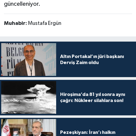
güncelleniyor.
Muhabir:
Mustafa Ergün
Altın Portakal’ın jüri başkanı
Derviş Zaim oldu
Hiroşima’da 81 yıl sonra aynı
çağrı: Nükleer silahlara son!
Pezeşkiyan: İran’ı halkın