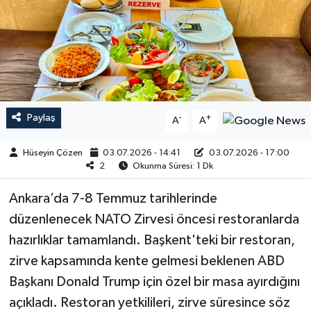
Paylaş
-
+
A
A
Hüseyin Çözen
03.07.2026 - 14:41
03.07.2026 - 17:00
2
Okunma Süresi: 1 Dk
Ankara’da 7-8 Temmuz tarihlerinde
düzenlenecek NATO Zirvesi öncesi restoranlarda
hazırlıklar tamamlandı. Başkent'teki bir restoran,
zirve kapsamında kente gelmesi beklenen ABD
Başkanı Donald Trump için özel bir masa ayırdığını
açıkladı. Restoran yetkilileri, zirve süresince söz