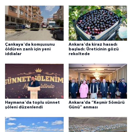
Çankaya'da komşusunu
Ankara'da kiraz hasadı
öldüren zanlı için yeni
başladı: Üreticinin gözü
iddialar
rekoltede
Haymana'da toplu sünnet
Ankara’da “Keşmir Sömürü
şöleni düzenlendi
Günü” anması