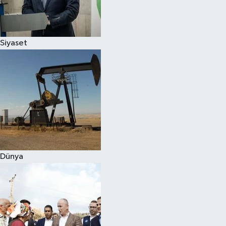
Spor
Siyaset
Burç Yorumları
Çocuk
Eğitim
Hava Durumu
Kadın
Dünya
Kim kimdir?
Kültür Sanat
Sağlık