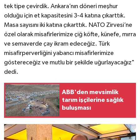
tek tipe çevirdik. Ankara’nın döneri meşhur
olduğu için et kapasitesini 3-4 katına çıkarttık.
Masa sayısını iki katına çıkarttık. NATO Zirvesi’ne
özel olarak misafirlerimize çiğ köfte, künefe, mırra
ve semaverde çay ikram edeceğiz. Türk
misafirperverliğini yabancı misafirlerimize
göstereceğiz ve mutlu bir şekilde uğurlayacağız"
dedi.
ABB'den mevsimlik
tarım işçilerine sağlık
buluşması