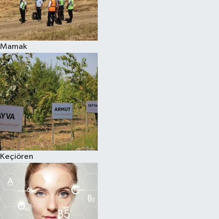
Mamak
Keçiören