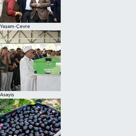
Siyaset
Yaşam-Çevre
Teknoloji
Televizyon
Yaşam-Çevre
Asayiş