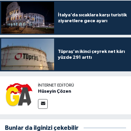
İtalya’da sıcaklara karşı turistik
ziyaretlere gece ayarı
Tüpraş’ın ikinci çeyrek net kârı
yüzde 291 arttı
İNTERNET EDITÖRÜ
Hüseyin Çözen
Bunlar da ilginizi çekebilir