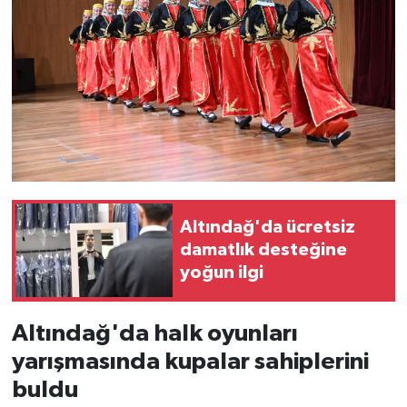
Altındağ'da ücretsiz
damatlık desteğine
yoğun ilgi
Altındağ'da halk oyunları
yarışmasında kupalar sahiplerini
buldu