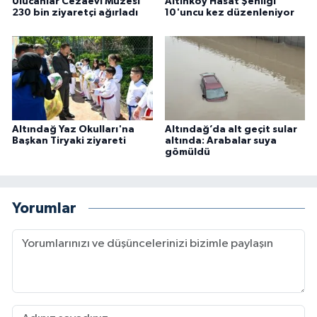
Ulucanlar Cezaevi Müzesi
Altınköy Hasat Şenliği
230 bin ziyaretçi ağırladı
10'uncu kez düzenleniyor
Altındağ Yaz Okulları'na
Altındağ’da alt geçit sular
Başkan Tiryaki ziyareti
altında: Arabalar suya
gömüldü
Yorumlar