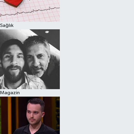
Spor
Sağlık
Burç Yorumları
Çocuk
Eğitim
Hava Durumu
Kadın
Magazin
Kim kimdir?
Kültür Sanat
Sağlık