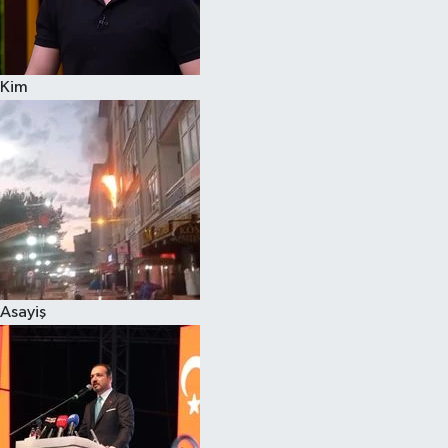
Siyaset
Kim
Teknoloji
Televizyon
Yaşam-Çevre
Asayiş