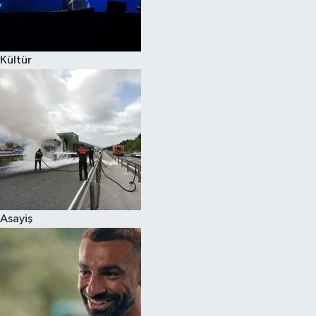
Spor
Kültür
Burç Yorumları
Çocuk
Eğitim
Hava Durumu
Kadın
Asayiş
Kim kimdir?
Kültür Sanat
Sağlık