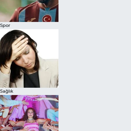
Siyaset
Spor
Teknoloji
Televizyon
Yaşam-Çevre
Sağlık