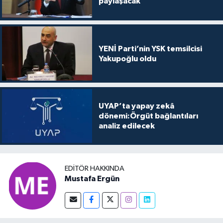
paylaşacak
YENİ Parti’nin YSK temsilcisi
Yakupoğlu oldu
UYAP’ta yapay zekâ
dönemi:Örgüt bağlantıları
analiz edilecek
EDITÖR HAKKINDA
Mustafa Ergün