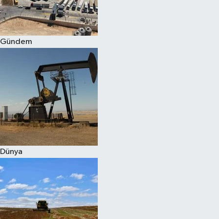
Spor
Gündem
Burç Yorumları
Çocuk
Eğitim
Hava Durumu
Kadın
Dünya
Kim kimdir?
Kültür Sanat
Sağlık