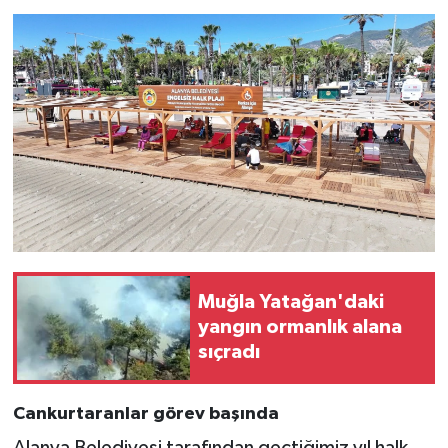
Muğla Yatağan'daki
yangın ormanlık alana
sıçradı
Cankurtaranlar görev başında