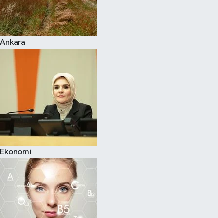
Siyaset
Ankara
Teknoloji
Televizyon
Yaşam-Çevre
Ekonomi