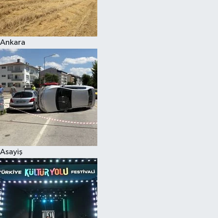
Siyaset
Ankara
Teknoloji
Televizyon
Yaşam-Çevre
Asayiş