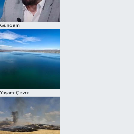
Spor
Gündem
Burç Yorumları
Çocuk
Eğitim
Hava Durumu
Kadın
Yaşam-Çevre
Kim kimdir?
Kültür Sanat
Sağlık