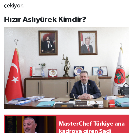
çekiyor.
Hızır Aslıyürek Kimdir?
MasterChef Türkiye ana
kadroya giren Şadi