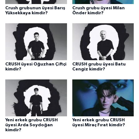
Crush grubunun üyesi Barış
Crush grubu üyesi Milan
Yüksekkaya kimdir?
Önder kimdir?
CRUSH üyesi Oğuzhan Çiftçi
CRUSH grubu üyesi Batu
kimdir?
Cengiz kimdir?
Yeni erkek grubu CRUSH
Yeni erkek grubu CRUSH
üyesi Arda Soydoğan
üyesi Miraç Fırat kimdir?
kimdir?