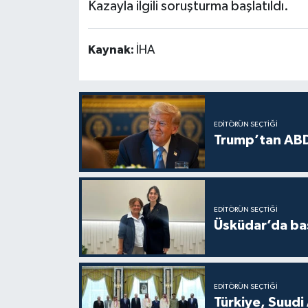
Kazayla ilgili soruşturma başlatıldı.
Kaynak:
İHA
EDITÖRÜN SEÇTIĞI
Trump’tan ABD
EDITÖRÜN SEÇTIĞI
Üsküdar’da baş
EDITÖRÜN SEÇTIĞI
Türkiye, Suudi