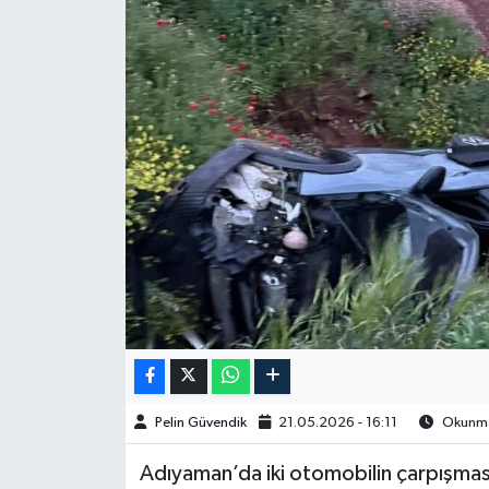
Spor
Burç Yorumları
Çocuk
Eğitim
Hava Durumu
Kadın
Kim kimdir?
Pelin Güvendik
21.05.2026 - 16:11
Okunma 
Kültür Sanat
Adıyaman’da iki otomobilin çarpışması
Sağlık