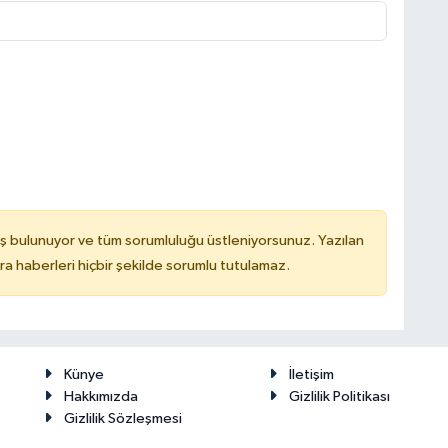
ş bulunuyor ve tüm sorumluluğu üstleniyorsunuz. Yazılan
 haberleri hiçbir şekilde sorumlu tutulamaz.
Künye
İletişim
Hakkımızda
Gizlilik Politikası
Gizlilik Sözleşmesi