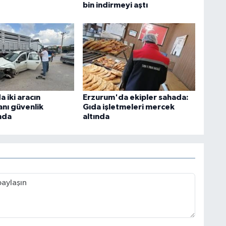
bin indirmeyi aştı
 iki aracın
Erzurum'da ekipler sahada:
anı güvenlik
Gıda işletmeleri mercek
nda
altında