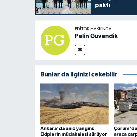
paktı
EDITÖR HAKKINDA
Pelin Güvendik
Bunlar da ilginizi çekebilir
Ankara'da anız yangını:
Çorum'da 
Ekiplerin müdahalesi sürüyor
araca çar