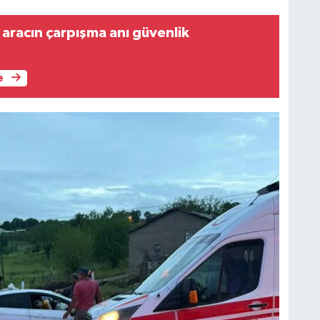
 aracın çarpışma anı güvenlik
e