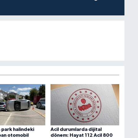
park halindeki
Acil durumlarda dijital
pan otomobil
dönem: Hayat 112 Acil 800