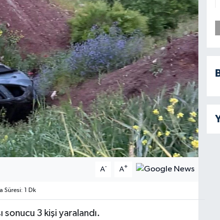
B
Y
-
+
A
A
Süresi: 1 Dk
 sonucu 3 kişi yaralandı.