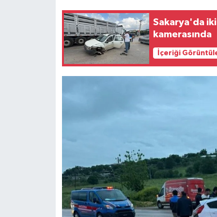
Sakarya'da iki
Siyaset
kamerasında
Teknoloji
İçeriği Görüntül
Televizyon
Yaşam-Çevre