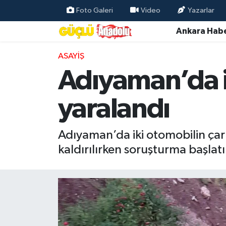
Foto Galeri
Video
Yazarlar
Ankara Habe
Özel Haber
ASAYIŞ
Ankara Haberleri
Adıyaman’da ik
Resmi İlanlar
yaralandı
Ekonomi
Adıyaman’da iki otomobilin çarpı
Gündem
kaldırılırken soruşturma başlatı
Asayiş
Dünya
Magazin