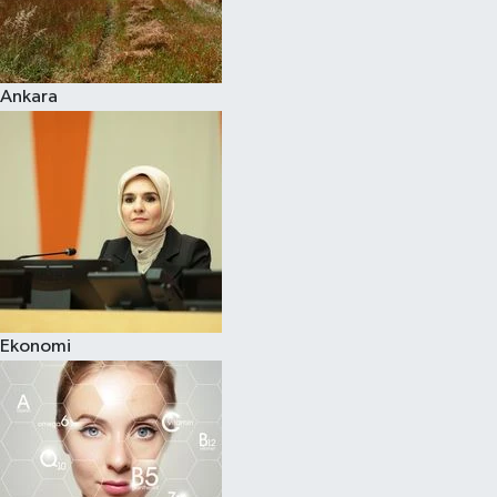
Siyaset
Ankara
Teknoloji
Televizyon
Yaşam-Çevre
Ekonomi