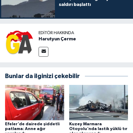
saldırı başlattı
EDITÖR HAKKINDA
Harutyun Çerme
Bunlar da ilginizi çekebilir
Efeler'de dairede şiddetli
Kuzey Marmara
patlama: Anne ağır
Otoyolu'nda lastik yüklü tır