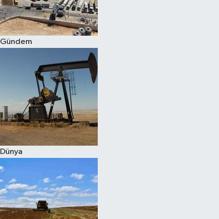
Spor
Gündem
Burç Yorumları
Çocuk
Eğitim
Hava Durumu
Kadın
Dünya
Kim kimdir?
Kültür Sanat
Sağlık