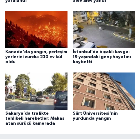
yaralandı
alev alev yandı
Kanada'da yangın, yerleşim
İstanbul’da bıçaklı kavga:
yerlerini vurdu: 230 ev kül
19 yaşındaki genç hayatını
oldu
kaybetti
Sakarya’da trafikte
Siirt Üniversitesi'nin
tehlikeli hareketler: Makas
yurdunda yangın
atan sürücü kamerada