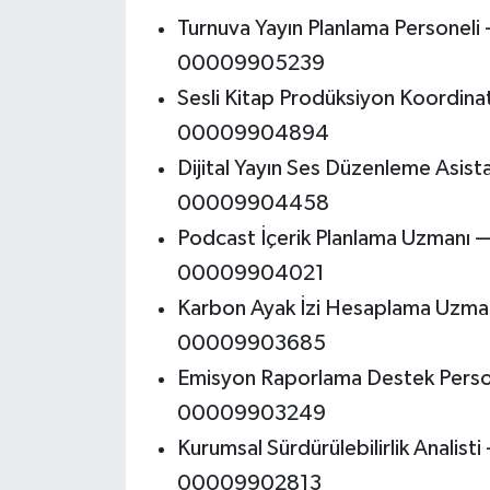
Turnuva Yayın Planlama Personel
00009905239
Sesli Kitap Prodüksiyon Koordina
00009904894
Dijital Yayın Ses Düzenleme Asis
00009904458
Podcast İçerik Planlama Uzmanı 
00009904021
Karbon Ayak İzi Hesaplama Uzma
00009903685
Emisyon Raporlama Destek Perso
00009903249
Kurumsal Sürdürülebilirlik Analis
00009902813