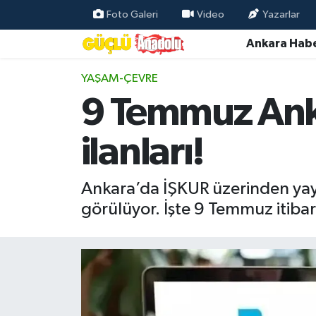
Foto Galeri
Video
Yazarlar
Ankara Habe
Özel Haber
YAŞAM-ÇEVRE
Ankara Haberleri
9 Temmuz Ankar
Resmi İlanlar
ilanları!
Ekonomi
Ankara’da İŞKUR üzerinden yayı
Gündem
görülüyor. İşte 9 Temmuz itibarı
Asayiş
Dünya
Magazin