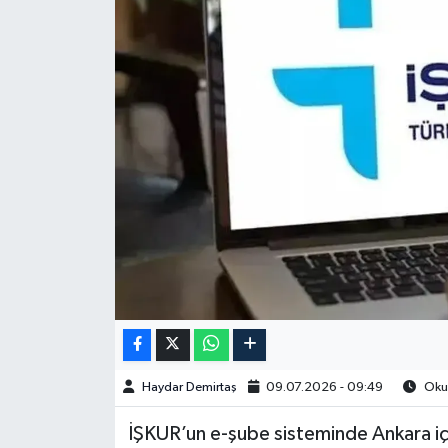
Spor
Burç Yorumları
Çocuk
Eğitim
Hava Durumu
Kadın
Kim kimdir?
Haydar Demirtaş
09.07.2026 - 09:49
Okun
Kültür Sanat
İŞKUR’un e-şube sisteminde Ankara i
Sağlık