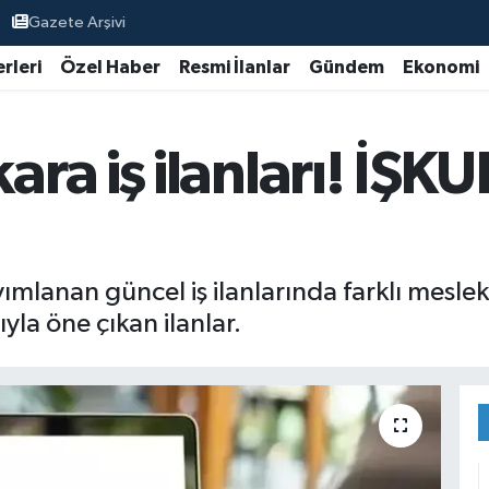
Gazete Arşivi
rleri
Özel Haber
Resmi İlanlar
Gündem
Ekonomi
a iş ilanları! İŞKU
mlanan güncel iş ilanlarında farklı mesle
yla öne çıkan ilanlar.