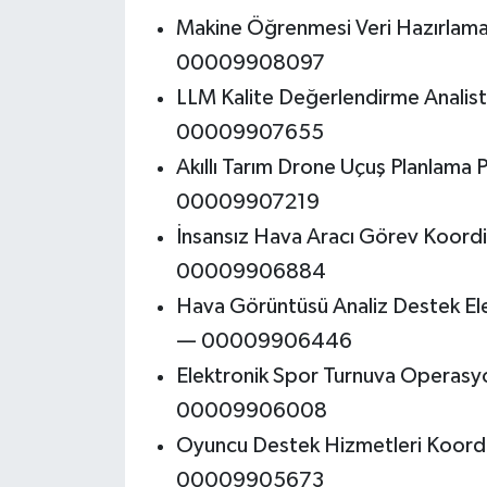
Makine Öğrenmesi Veri Hazırlama
00009908097
LLM Kalite Değerlendirme Analis
00009907655
Akıllı Tarım Drone Uçuş Planlama
00009907219
İnsansız Hava Aracı Görev Koord
00009906884
Hava Görüntüsü Analiz Destek E
— 00009906446
Elektronik Spor Turnuva Operasy
00009906008
Oyuncu Destek Hizmetleri Koord
00009905673