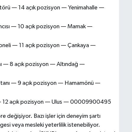
ratörü — 14 açık pozisyon — Yenimahalle —
ımcısı — 10 açık pozisyon — Mamak —
oneli — 11 açık pozisyon — Çankaya —
anı — 8 açık pozisyon — Altındağ —
istanı — 9 açık pozisyon — Hamamönü —
 — 12 açık pozisyon — Ulus — 00009900495
re değişiyor. Bazı işler için deneyim şartı
esi veya mesleki yeterlilik istenebiliyor.