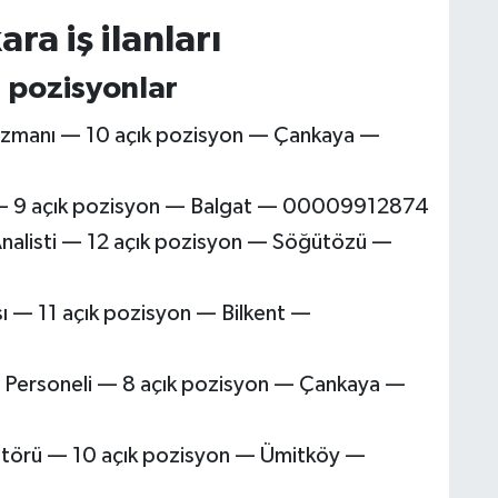
a iş ilanları
 pozisyonlar
 Uzmanı — 10 açık pozisyon — Çankaya —
 — 9 açık pozisyon — Balgat — 00009912874
Analisti — 12 açık pozisyon — Söğütözü —
ısı — 11 açık pozisyon — Bilkent —
im Personeli — 8 açık pozisyon — Çankaya —
atörü — 10 açık pozisyon — Ümitköy —