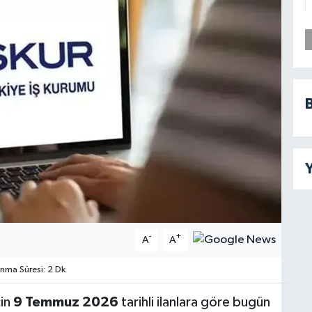
B
Y
-
+
A
A
ma Süresi: 2 Dk
çin
9 Temmuz 2026
tarihli ilanlara göre bugün