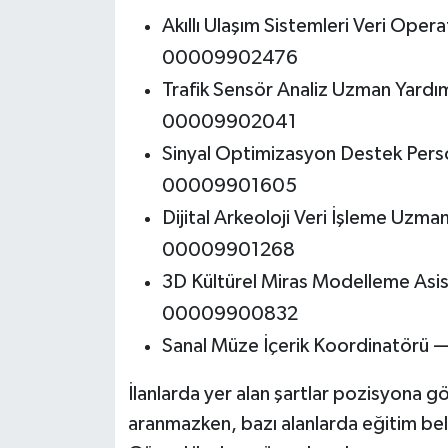
Akıllı Ulaşım Sistemleri Veri Ope
00009902476
Trafik Sensör Analiz Uzman Yard
00009902041
Sinyal Optimizasyon Destek Pers
00009901605
Dijital Arkeoloji Veri İşleme Uzm
00009901268
3D Kültürel Miras Modelleme As
00009900832
Sanal Müze İçerik Koordinatörü
İlanlarda yer alan şartlar pozisyona gö
aranmazken, bazı alanlarda eğitim belg