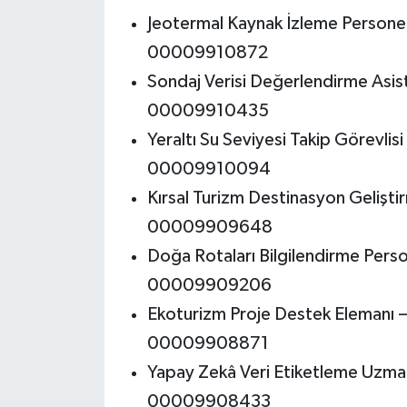
Jeotermal Kaynak İzleme Persone
00009910872
Sondaj Verisi Değerlendirme Asis
00009910435
Yeraltı Su Seviyesi Takip Görevlis
00009910094
Kırsal Turizm Destinasyon Gelişt
00009909648
Doğa Rotaları Bilgilendirme Pers
00009909206
Ekoturizm Proje Destek Elemanı 
00009908871
Yapay Zekâ Veri Etiketleme Uzma
00009908433