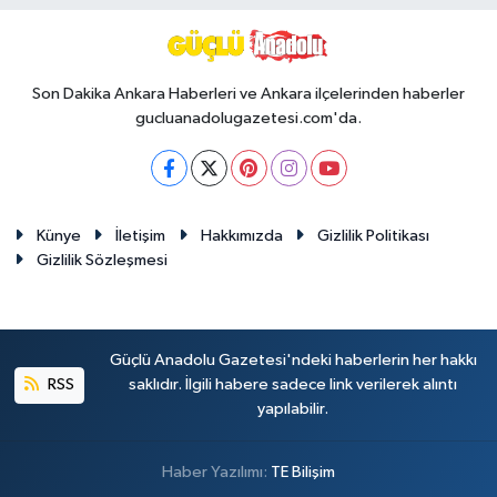
Son Dakika Ankara Haberleri ve Ankara ilçelerinden haberler
gucluanadolugazetesi.com'da.
Künye
İletişim
Hakkımızda
Gizlilik Politikası
Gizlilik Sözleşmesi
Güçlü Anadolu Gazetesi'ndeki haberlerin her hakkı
RSS
saklıdır. İlgili habere sadece link verilerek alıntı
yapılabilir.
Haber Yazılımı:
TE Bilişim