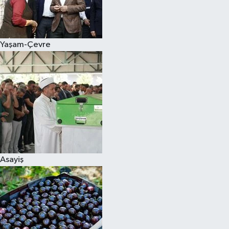
Siyaset
Yaşam-Çevre
Teknoloji
Televizyon
Yaşam-Çevre
Asayiş