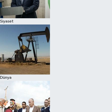
Spor
Siyaset
Burç Yorumları
Çocuk
Eğitim
Hava Durumu
Kadın
Dünya
Kim kimdir?
Kültür Sanat
Sağlık