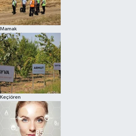
Mamak
Keçiören