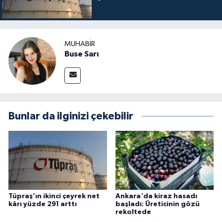
MUHABIR
Buse Sarı
Bunlar da ilginizi çekebilir
Tüpraş’ın ikinci çeyrek net
Ankara'da kiraz hasadı
kârı yüzde 291 arttı
başladı: Üreticinin gözü
rekoltede