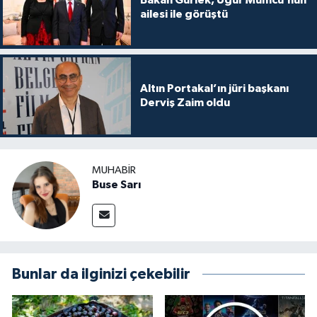
Bakan Gürlek, Uğur Mumcu’nun
ailesi ile görüştü
Altın Portakal’ın jüri başkanı
Derviş Zaim oldu
MUHABIR
Buse Sarı
Bunlar da ilginizi çekebilir