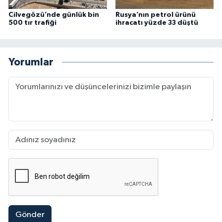
Cilvegözü’nde günlük bin
Rusya’nın petrol ürünü
500 tır trafiği
ihracatı yüzde 33 düştü
Yorumlar
Gönder