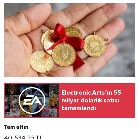
Electronic Arts’ın 55
milyar dolarlık satışı
tamamlandı
Tam altın
40.534,25 TL