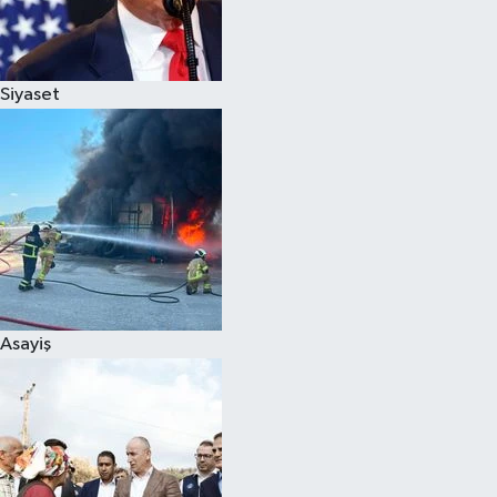
Spor
Siyaset
Burç Yorumları
Çocuk
Eğitim
Hava Durumu
Kadın
Asayiş
Kim kimdir?
Kültür Sanat
Sağlık