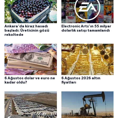
Ankara'da kiraz hasadı
Electronic Arts’ın 55 milyar
başladı: Üreticinin gözü
dolarlık satışı tamamlandı
rekoltede
6 Ağustos dolar ve euro ne
6 Ağustos 2026 altın
kadar oldu?
fiyatları