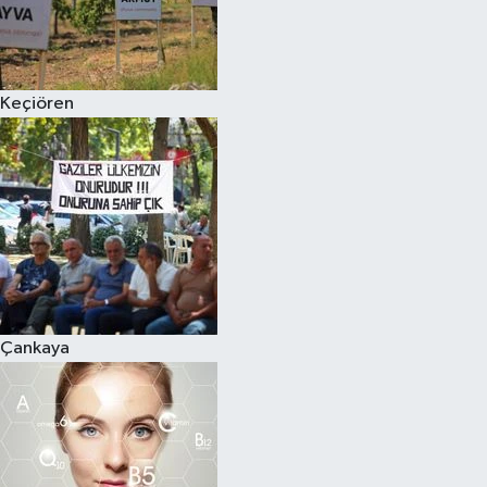
Keçiören
Çankaya