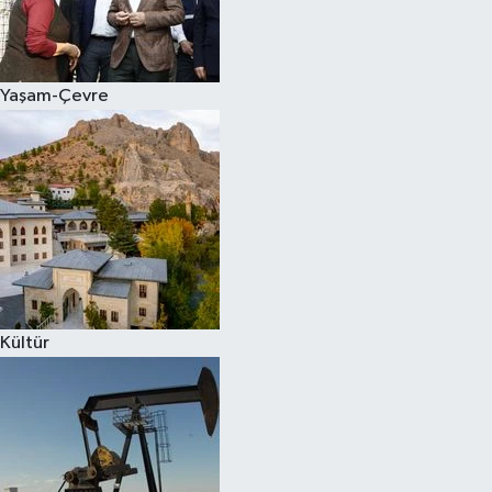
Siyaset
Yaşam-Çevre
Teknoloji
Televizyon
Yaşam-Çevre
Kültür