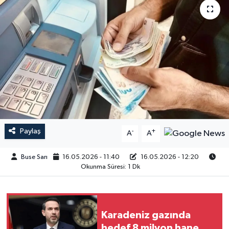
Paylaş
-
+
A
A
Buse Sarı
16.05.2026 - 11:40
16.05.2026 - 12:20
Okunma Süresi: 1 Dk
Karadeniz gazında
hedef 8 milyon hane