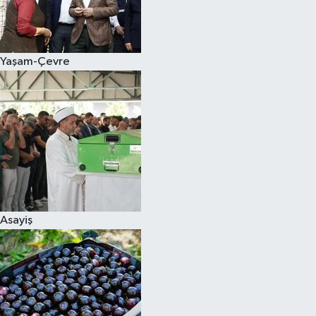
Siyaset
Yaşam-Çevre
Teknoloji
Televizyon
Yaşam-Çevre
Asayiş