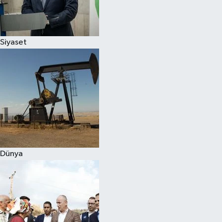
Spor
Siyaset
Burç Yorumları
Çocuk
Eğitim
Hava Durumu
Kadın
Dünya
Kim kimdir?
Kültür Sanat
Sağlık