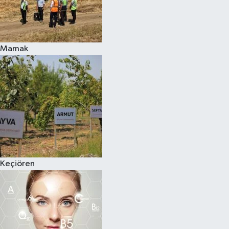
Mamak
Keçiören