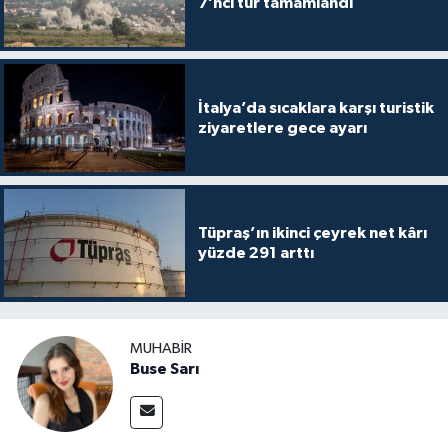
7’nci tur tamamlandı
İtalya’da sıcaklara karşı turistik
ziyaretlere gece ayarı
Tüpraş’ın ikinci çeyrek net kârı
yüzde 291 arttı
MUHABIR
Buse Sarı