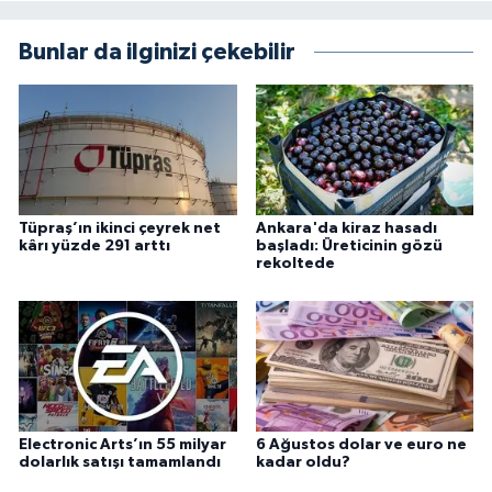
Bunlar da ilginizi çekebilir
Tüpraş’ın ikinci çeyrek net
Ankara'da kiraz hasadı
kârı yüzde 291 arttı
başladı: Üreticinin gözü
rekoltede
Electronic Arts’ın 55 milyar
6 Ağustos dolar ve euro ne
dolarlık satışı tamamlandı
kadar oldu?