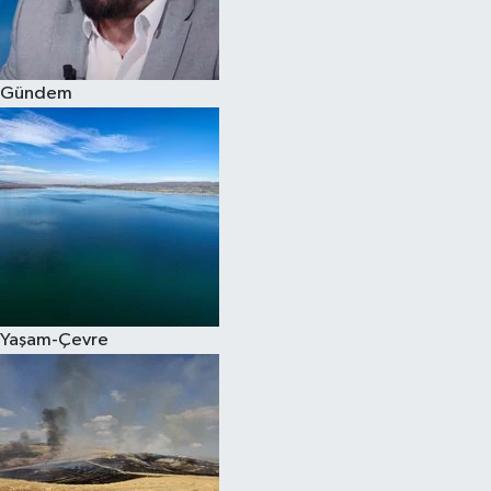
Spor
Gündem
Burç Yorumları
Çocuk
Eğitim
Hava Durumu
Kadın
Yaşam-Çevre
Kim kimdir?
Kültür Sanat
Sağlık