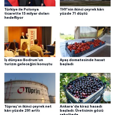
Türkiye ile Polonya
THY’nin ikinci çeyrek kârı
ticarette 15 milyar doları
yüzde 71 düştü
hedefliyor
İş dünyası Bodrum’un
Ayaş domatesinde hasat
turizm geleceğini konuştu
başladı
Tüpraş’ın ikinci çeyrek net
Ankara'da kiraz hasadı
kârı yüzde 291 arttı
başladı: Üreticinin gözü
rekoltede