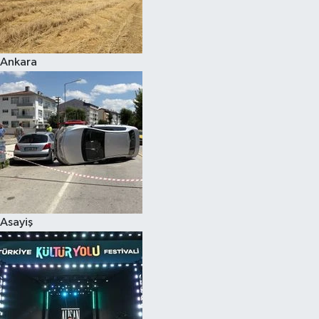
Siyaset
Ankara
Teknoloji
Televizyon
Yaşam-Çevre
Asayiş