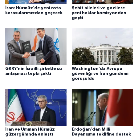
İran: Hürmüz’de yeni rota
Şehit aileleri ve gazilere
karasularımızdan geçecek
yeni haklar komisyondan
geçti
GKRY’nin İsrailli şirketle su
Washington’da Avrupa
anlaşması tepki çekti
güvenliği ve İran gündemi
görüşüldü
İran ve Umman Hürmüz
Erdoğan’dan Milli
güzergâhında anlaştı
Dayanışma teklifine destek