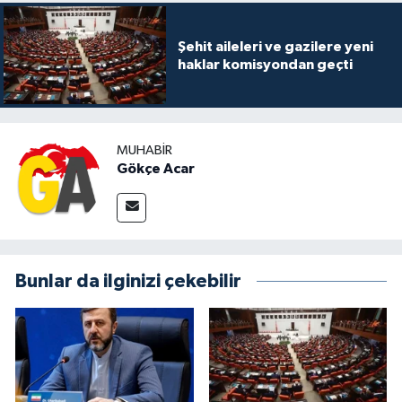
Şehit aileleri ve gazilere yeni
haklar komisyondan geçti
MUHABIR
Gökçe Acar
Bunlar da ilginizi çekebilir