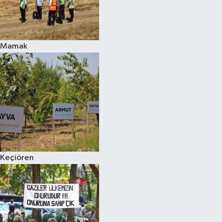
Mamak
Keçiören