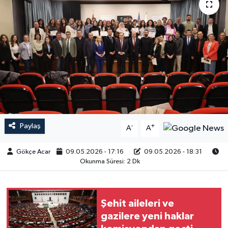
Paylaş
-
+
A
A
Gökçe Acar
09.05.2026 - 17:16
09.05.2026 - 18:31
Okunma Süresi: 2 Dk
Şehit aileleri ve
gazilere yeni haklar