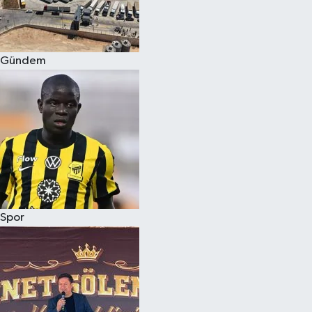
Siyaset
Gündem
Teknoloji
Televizyon
Yaşam-Çevre
Spor