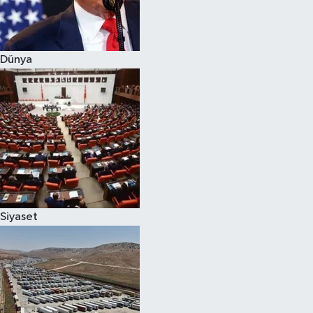
Spor
Dünya
Burç Yorumları
Çocuk
Eğitim
Hava Durumu
Kadın
Siyaset
Kim kimdir?
Kültür Sanat
Sağlık