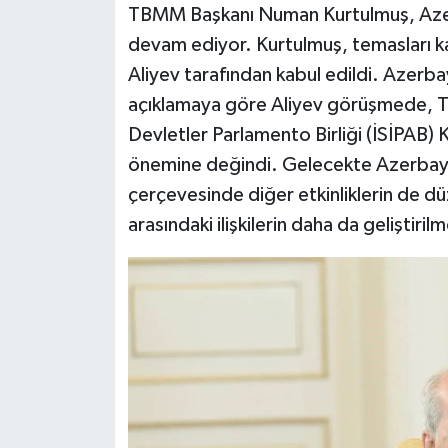
TBMM Başkanı Numan Kurtulmuş, Azer
devam ediyor. Kurtulmuş, temasları
Siyaset
Aliyev tarafından kabul edildi. Azerb
Teknoloji
açıklamaya göre Aliyev görüşmede, TBM
Devletler Parlamento Birliği (İSİPAB) 
Televizyon
önemine değindi. Gelecekte Azerbaycan'
çerçevesinde diğer etkinliklerin de düz
Yaşam-Çevre
arasındaki ilişkilerin daha da geliştiri