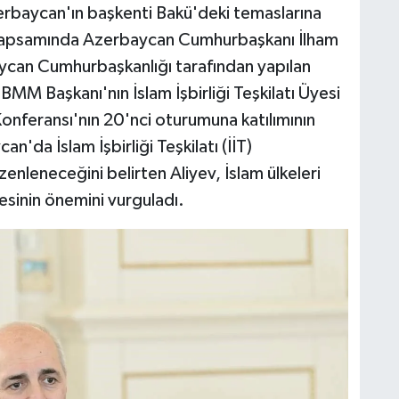
baycan'ın başkenti Bakü'deki temaslarına
 kapsamında Azerbaycan Cumhurbaşkanı İlham
aycan Cumhurbaşkanlığı tarafından yapılan
M Başkanı'nın İslam İşbirliği Teşkilatı Üyesi
Konferansı'nın 20'nci oturumuna katılımının
da İslam İşbirliği Teşkilatı (İİT)
enleneceğini belirten Aliyev, İslam ülkeleri
lmesinin önemini vurguladı.