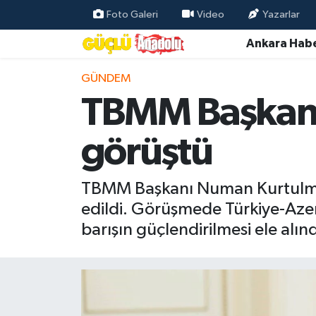
Foto Galeri
Video
Yazarlar
Ankara Habe
Özel Haber
GÜNDEM
Ankara Haberleri
TBMM Başkanı 
Resmi İlanlar
görüştü
Ekonomi
TBMM Başkanı Numan Kurtulmuş
Gündem
edildi. Görüşmede Türkiye-Azerb
barışın güçlendirilmesi ele alınd
Asayiş
Dünya
Magazin