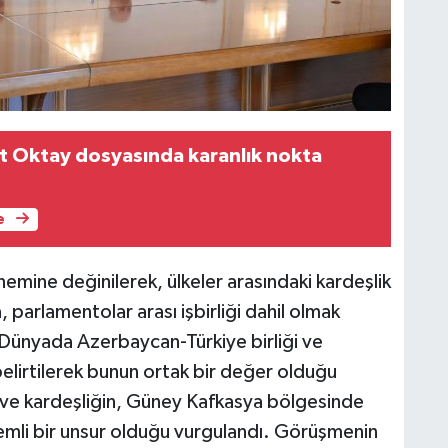
t Oktay dosyasında karanlık nokta
e
ine değinilerek, ülkeler arasındaki kardeşlik
a, parlamentolar arası işbirliği dahil olmak
i. Dünyada Azerbaycan-Türkiye birliği ve
elirtilerek bunun ortak bir değer olduğu
k ve kardeşliğin, Güney Kafkasya bölgesinde
emli bir unsur olduğu vurgulandı. Görüşmenin