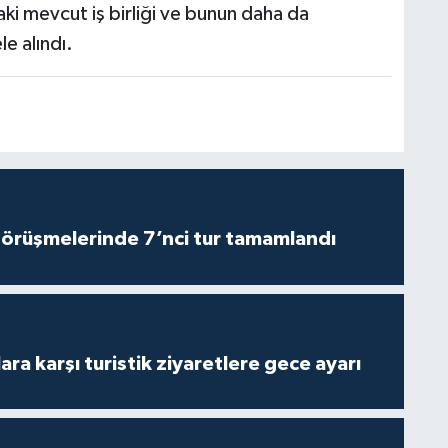
i mevcut iş birliği ve bunun daha da
le alındı.
görüşmelerinde 7’nci tur tamamlandı
lara karşı turistik ziyaretlere gece ayarı