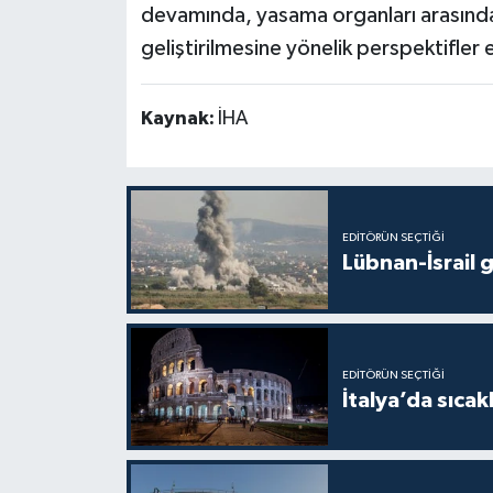
devamında, yasama organları arasındak
geliştirilmesine yönelik perspektifler e
Kaynak:
İHA
EDITÖRÜN SEÇTIĞI
Lübnan-İsrail 
EDITÖRÜN SEÇTIĞI
İtalya’da sıcak