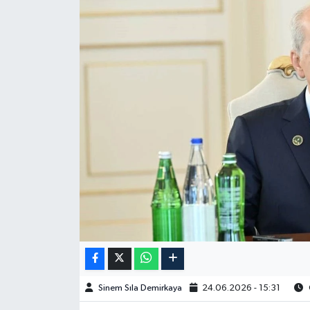
Spor
Burç Yorumları
Çocuk
Eğitim
Hava Durumu
Kadın
Kim kimdir?
Kültür Sanat
Sinem Sıla Demirkaya
24.06.2026 - 15:31
Sağlık