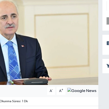
B
Y
-
+
A
A
Okunma Süresi: 1 Dk