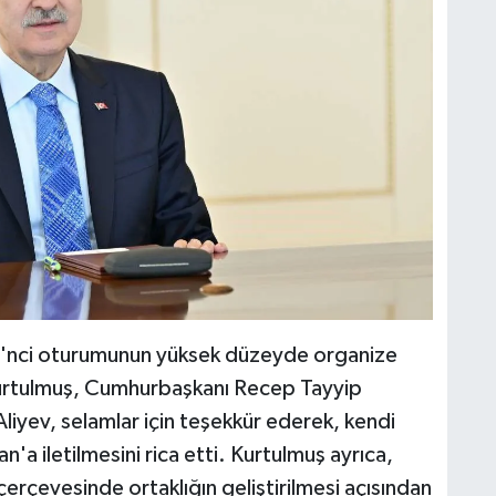
0'nci oturumunun yüksek düzeyde organize
urtulmuş, Cumhurbaşkanı Recep Tayyip
 Aliyev, selamlar için teşekkür ederek, kendi
a iletilmesini rica etti. Kurtulmuş ayrıca,
 çerçevesinde ortaklığın geliştirilmesi açısından