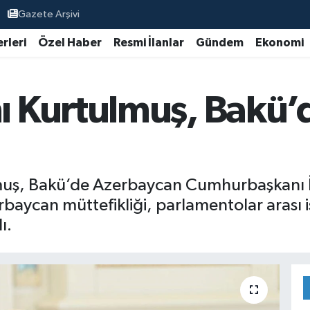
Gazete Arşivi
rleri
Özel Haber
Resmi İlanlar
Gündem
Ekonomi
Kurtulmuş, Bakü’de
, Bakü’de Azerbaycan Cumhurbaşkanı İl
aycan müttefikliği, parlamentolar arası i
ı.