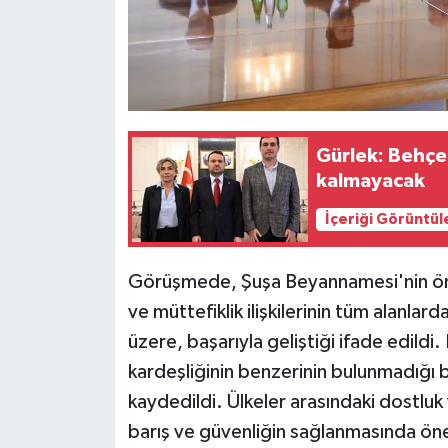
Gürlek: Behçe
kalmayacak
İçeriği Görüntül
Görüşmede, Şuşa Beyannamesi'nin önem
ve müttefiklik ilişkilerinin tüm alanlard
üzere, başarıyla geliştiği ifade edild
kardeşliğinin benzerinin bulunmadığı b
kaydedildi. Ülkeler arasındaki dostlu
barış ve güvenliğin sağlanmasında ön