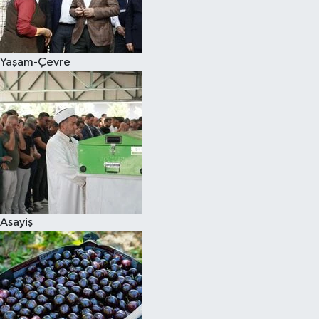
Siyaset
Yaşam-Çevre
Teknoloji
Televizyon
Yaşam-Çevre
Asayiş