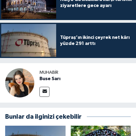
ziyaretlere gece ayarı
Tüpraş’ın ikinci çeyrek net kârı
yüzde 291 arttı
MUHABIR
Buse Sarı
Bunlar da ilginizi çekebilir