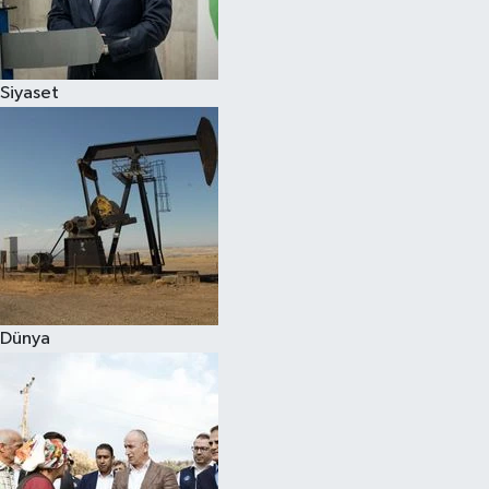
Spor
Siyaset
Burç Yorumları
Çocuk
Eğitim
Hava Durumu
Kadın
Dünya
Kim kimdir?
Kültür Sanat
Sağlık