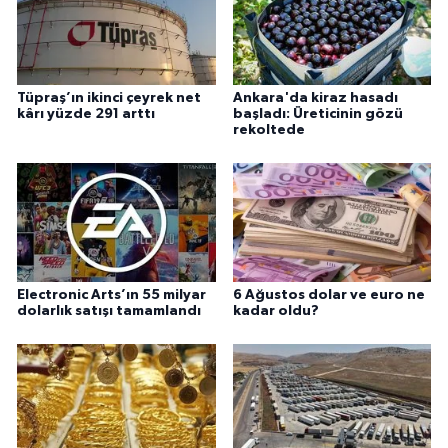
Tüpraş’ın ikinci çeyrek net
Ankara'da kiraz hasadı
kârı yüzde 291 arttı
başladı: Üreticinin gözü
rekoltede
Electronic Arts’ın 55 milyar
6 Ağustos dolar ve euro ne
dolarlık satışı tamamlandı
kadar oldu?