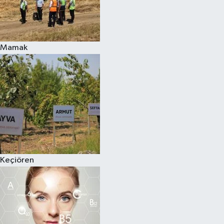
Mamak
Keçiören