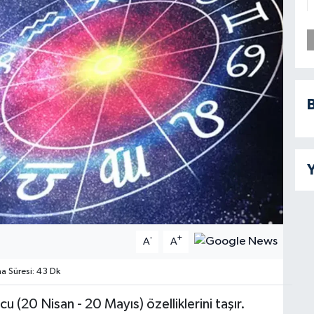
B
Y
-
+
A
A
 Süresi: 43 Dk
 (20 Nisan - 20 Mayıs) özelliklerini taşır.