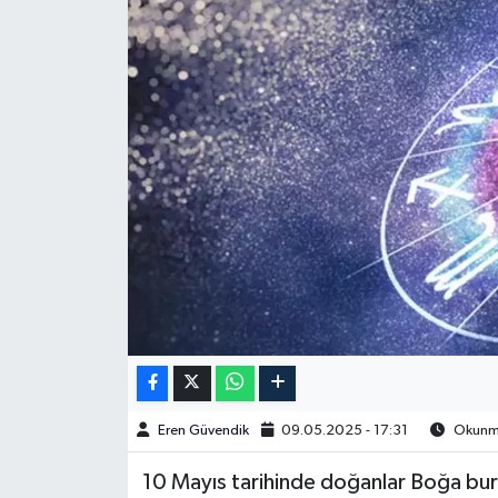
Spor
Burç Yorumları
Çocuk
Eğitim
Hava Durumu
Kadın
Kim kimdir?
Eren Güvendik
09.05.2025 - 17:31
Okunma
Kültür Sanat
10 Mayıs tarihinde doğanlar Boğa burcu
Sağlık