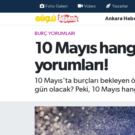
Foto Galeri
Video
Yazarlar
Ankara Habe
Özel Haber
BURÇ YORUMLARI
Ankara Haberleri
10 Mayıs hang
Resmi İlanlar
yorumları!
Ekonomi
10 Mayıs'ta burçları bekleyen ön
Gündem
gün olacak? Peki, 10 Mayıs han
Asayiş
Dünya
Magazin