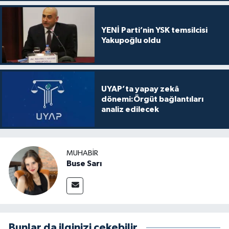
YENİ Parti’nin YSK temsilcisi
Yakupoğlu oldu
UYAP’ta yapay zekâ
dönemi:Örgüt bağlantıları
analiz edilecek
MUHABIR
Buse Sarı
Bunlar da ilginizi çekebilir