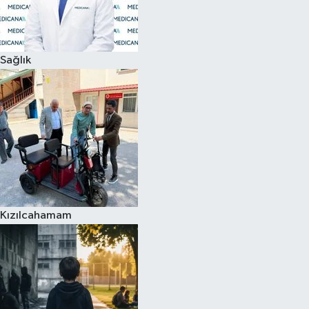
Siyaset
Sağlık
Teknoloji
Televizyon
Yaşam-Çevre
Kızılcahamam