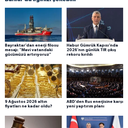
Bayraktar’dan enerji filosu
Habur Gümrük Kapısı’nda
mesajı: "Mavi vatandaki
2026’nın günlük TIR çıkış
gücümüzü artırıyoruz"
rekoru kırıldı
9 Ağustos 2026 altın
ABD’den Rus enerjisine karşı
fiyatları ne kadar oldu?
yeni yaptırım planı