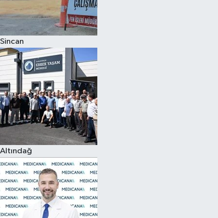
Spor
Sincan
Burç Yorumları
Çocuk
Eğitim
Hava Durumu
Kadın
Altındağ
Kim kimdir?
Kültür Sanat
Sağlık