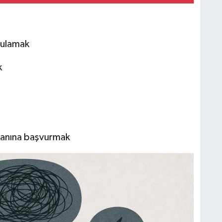
gulamak
k
zmanına başvurmak