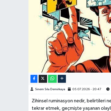
Spor
Burç Yorumları
Çocuk
Eğitim
Hava Durumu
Kadın
Kim kimdir?
Sinem Sıla Demirkaya
05.07.2026 - 20:47
Kültür Sanat
Zihinsel ruminasyon nedir, belirtileri 
tekrar etmek, geçmişte yaşanan olayla
Sağlık