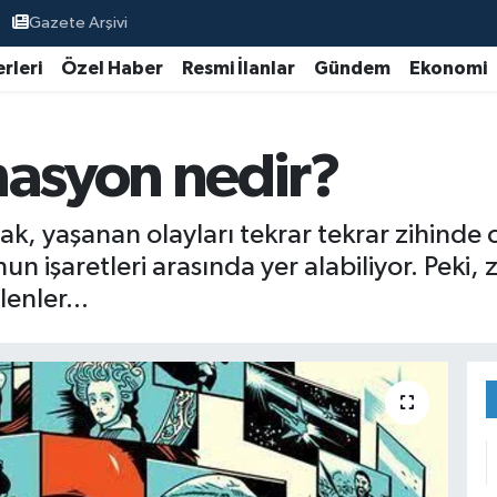
Gazete Arşivi
rleri
Özel Haber
Resmi İlanlar
Gündem
Ekonomi
nasyon nedir?
mak, yaşanan olayları tekrar tekrar zihind
 işaretleri arasında yer alabiliyor. Peki, 
lenler...