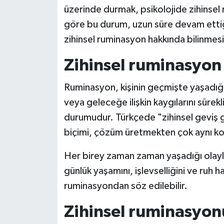
üzerinde durmak, psikolojide zihinsel
Siyaset
göre bu durum, uzun süre devam ettiği
zihinsel ruminasyon hakkında bilinmesi
Teknoloji
Zihinsel ruminasyon
Televizyon
Ruminasyon, kişinin geçmişte yaşadığı 
Yaşam-Çevre
veya geleceğe ilişkin kaygılarını sürek
durumudur. Türkçede "zihinsel geviş g
biçimi, çözüm üretmekten çok aynı ko
Her birey zaman zaman yaşadığı olayla
günlük yaşamını, işlevselliğini ve ruh 
ruminasyondan söz edilebilir.
Zihinsel ruminasyonu