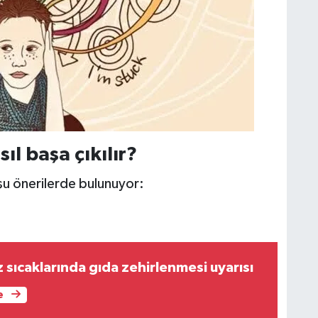
ıl başa çıkılır?
u önerilerde bulunuyor:
sıcaklarında gıda zehirlenmesi uyarısı
e