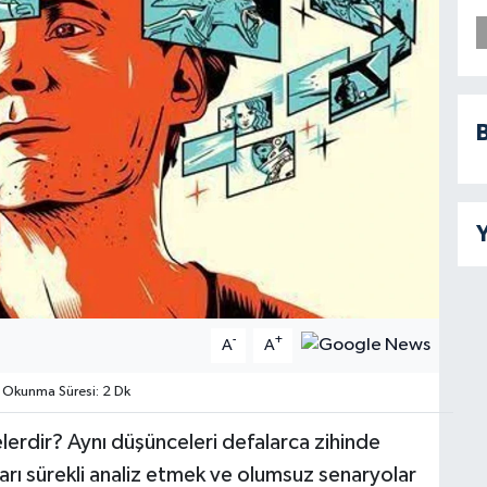
B
Y
-
+
A
A
Okunma Süresi: 2 Dk
nelerdir? Aynı düşünceleri defalarca zihinde
rı sürekli analiz etmek ve olumsuz senaryolar