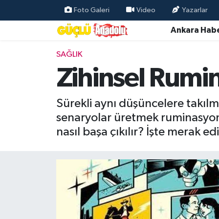
Foto Galeri
Video
Yazarlar
Ankara Habe
Özel Haber
SAĞLIK
Ankara Haberleri
Zihinsel Rumi
Resmi İlanlar
Sürekli aynı düşüncelere takıl
Ekonomi
senaryolar üretmek ruminasyonun
nasıl başa çıkılır? İşte merak edi
Gündem
Asayiş
Dünya
Magazin