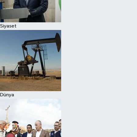
Spor
Siyaset
Burç Yorumları
Çocuk
Eğitim
Hava Durumu
Kadın
Dünya
Kim kimdir?
Kültür Sanat
Sağlık