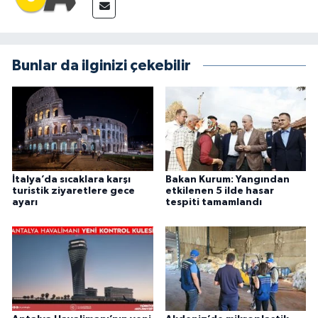
Bunlar da ilginizi çekebilir
İtalya’da sıcaklara karşı
Bakan Kurum: Yangından
turistik ziyaretlere gece
etkilenen 5 ilde hasar
ayarı
tespiti tamamlandı