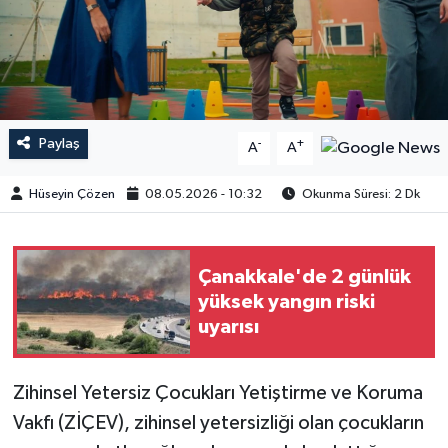
Paylaş
-
+
A
A
Hüseyin Çözen
08.05.2026 - 10:32
Okunma Süresi: 2 Dk
Çanakkale'de 2 günlük
yüksek yangın riski
uyarısı
​​​​​Zihinsel Yetersiz Çocukları Yetiştirme ve Koruma
Vakfı (ZİÇEV), zihinsel yetersizliği olan çocukların