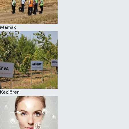
Mamak
Keçiören