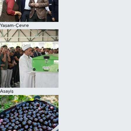
Siyaset
Yaşam-Çevre
Teknoloji
Televizyon
Yaşam-Çevre
Asayiş