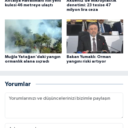
Antalya Havalimanı’nın yeni
Akdeniz’de mikroplastik
kulesi 46 metreye ulaştı
denetimi: 23 tesise 47
milyon lira ceza
Muğla Yatağan'daki yangın
Bakan Yumaklı: Orman
ormanlık alana sıçradı
yangını riski artıyor
Yorumlar