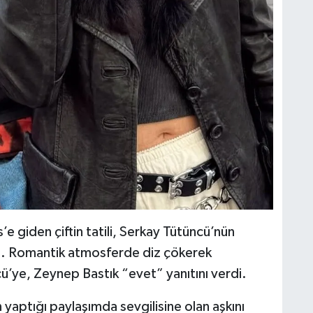
s’e giden çiftin tatili, Serkay Tütüncü’nün
andı. Romantik atmosferde diz çökerek
ü’ye, Zeynep Bastık “evet” yanıtını verdi.
yaptığı paylaşımda sevgilisine olan aşkını