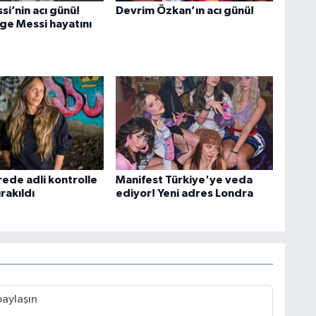
si’nin acı günü!
Devrim Özkan’ın acı günü!
rge Messi hayatını
ede adli kontrolle
Manifest Türkiye'ye veda
rakıldı
ediyor! Yeni adres Londra