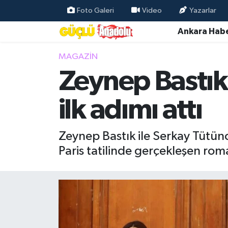
Foto Galeri
Video
Yazarlar
Ankara Habe
Özel Haber
MAGAZIN
Ankara Haberleri
Zeynep Bastık 
Resmi İlanlar
ilk adımı attı
Ekonomi
Zeynep Bastık ile Serkay Tütüncü, i
Gündem
Paris tatilinde gerçekleşen roma
Asayiş
Dünya
Magazin