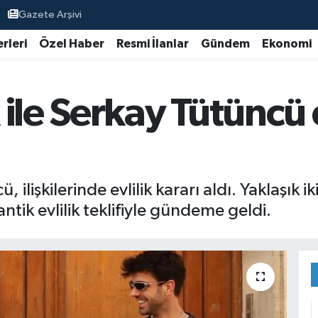
Gazete Arşivi
rleri
Özel Haber
Resmi İlanlar
Gündem
Ekonomi
ile Serkay Tütüncü 
lişkilerinde evlilik kararı aldı. Yaklaşık iki 
ntik evlilik teklifiyle gündeme geldi.