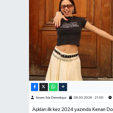
Spor
Burç Yorumları
Çocuk
Eğitim
Hava Durumu
Kadın
Kim kimdir?
Sinem Sıla Demirkaya
09.05.2026 - 21:00
Kültür Sanat
Aşkları ilk kez 2024 yazında Kenan Do
Sağlık