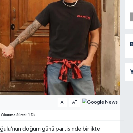
B
Y
-
+
A
A
Okunma Süresi: 1 Dk
ğulu’nun doğum günü partisinde birlikte