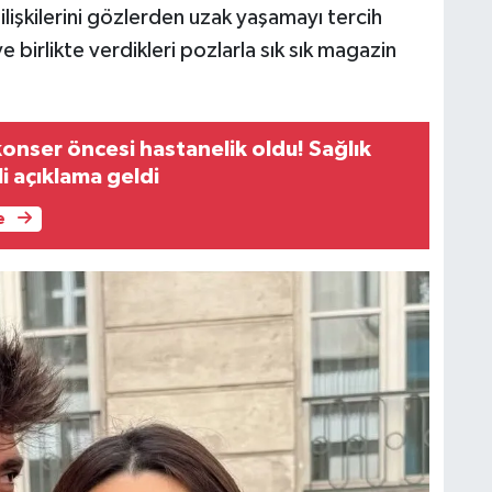
ilişkilerini gözlerden uzak yaşamayı tercih
e birlikte verdikleri pozlarla sık sık magazin
onser öncesi hastanelik oldu! Sağlık
li açıklama geldi
e