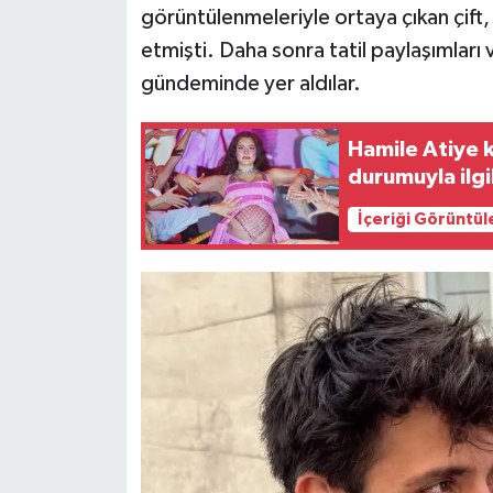
görüntülenmeleriyle ortaya çıkan çift, 
etmişti. Daha sonra tatil paylaşımları v
Siyaset
gündeminde yer aldılar.
Teknoloji
Hamile Atiye k
Televizyon
durumuyla ilgi
Yaşam-Çevre
İçeriği Görüntül