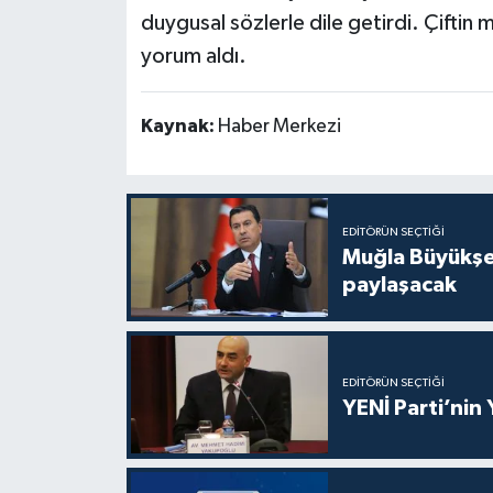
duygusal sözlerle dile getirdi. Çiftin 
yorum aldı.
Kaynak:
Haber Merkezi
EDITÖRÜN SEÇTIĞI
Muğla Büyükşeh
paylaşacak
EDITÖRÜN SEÇTIĞI
YENİ Parti’nin