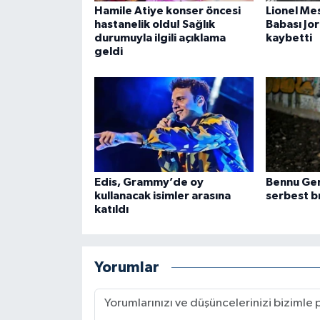
Hamile Atiye konser öncesi
Lionel Mes
hastanelik oldu! Sağlık
Babası Jo
durumuyla ilgili açıklama
kaybetti
geldi
Edis, Grammy’de oy
Bennu Ger
kullanacak isimler arasına
serbest bı
katıldı
Yorumlar