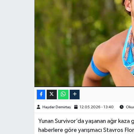
Spor
Burç Yorumları
Çocuk
Eğitim
Hava Durumu
Kadın
Kim kimdir?
Haydar Demirtaş
12.05.2026 - 13:40
Okun
Kültür Sanat
Yunan Survivor’da yaşanan ağır kaza 
haberlere göre yarışmacı Stavros Flor
Sağlık