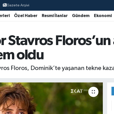
Gazete Arşivi
rleri
Özel Haber
Resmi İlanlar
Gündem
Ekonomi
 Stavros Floros’un a
em oldu
vros Floros, Dominik’te yaşanan tekne kaza