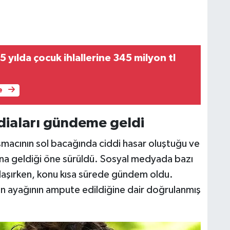
 yılda çocuk ihlallerine 345 milyon tl
e
ddiaları gündeme geldi
şmacının sol bacağında ciddi hasar oluştuğu ve
dana geldiği öne sürüldü. Sosyal medyada bazı
ylaşırken, konu kısa sürede gündem oldu.
ın ayağının ampute edildiğine dair doğrulanmış