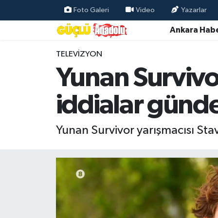
Foto Galeri
Video
Yazarlar
Ankara Habe
Özel Haber
TELEVIZYON
Ankara Haberleri
Yunan Survivor
Resmi İlanlar
iddialar günd
Ekonomi
Yunan Survivor yarışmacısı Sta
Gündem
Asayiş
Dünya
Magazin