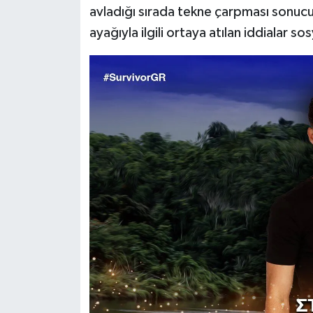
avladığı sırada tekne çarpması sonucu
ayağıyla ilgili ortaya atılan iddialar 
Siyaset
Teknoloji
Televizyon
Yaşam-Çevre