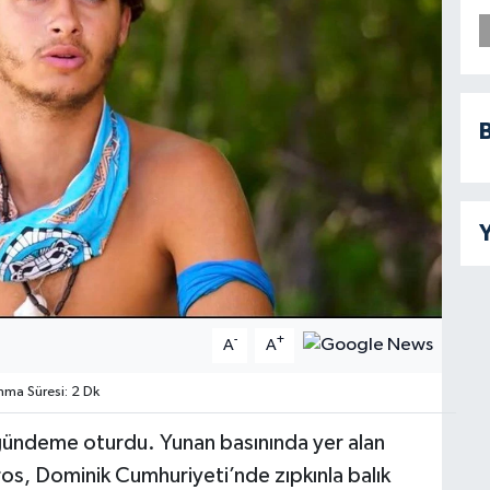
B
Y
-
+
A
A
ma Süresi: 2 Dk
gündeme oturdu. Yunan basınında yer alan
os, Dominik Cumhuriyeti’nde zıpkınla balık