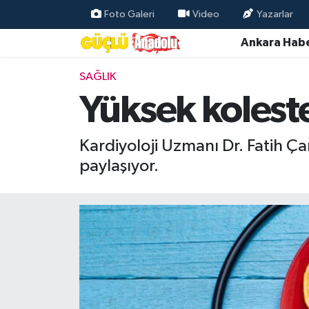
Foto Galeri
Video
Yazarlar
Ankara Habe
Özel Haber
SAĞLIK
Ankara Haberleri
Yüksek kolest
Resmi İlanlar
Kardiyoloji Uzmanı Dr. Fatih Ça
Ekonomi
paylaşıyor.
Gündem
Asayiş
Dünya
Magazin