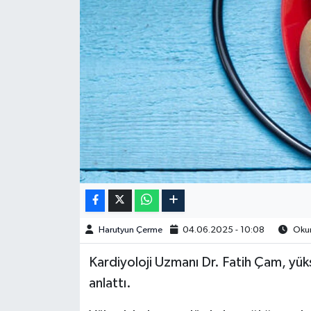
Spor
Burç Yorumları
Çocuk
Eğitim
Hava Durumu
Kadın
Harutyun Çerme
04.06.2025 - 10:08
Okun
Kim kimdir?
Kardiyoloji Uzmanı Dr. Fatih Çam, yüks
Kültür Sanat
anlattı.
Sağlık