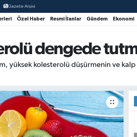
Gazete Arşivi
rleri
Özel Haber
Resmi İlanlar
Gündem
Ekonomi
erolü dengede tutma
m, yüksek kolesterolü düşürmenin ve kalp 