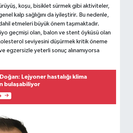
ürüyüş, koşu, bisiklet sürmek gibi aktiviteler,
enel kalp sağlığını da iyileştirir. Bu nedenle,
i dahil etmeleri büyük önem taşımaktadır.
anjiyo geçmişi olan, balon ve stent öyküsü olan
kolesterol seviyesini düşürmek kritik öneme
 ve egzersizle yeterli sonuç alınamıyorsa
.
n bulaşabiliyor
e