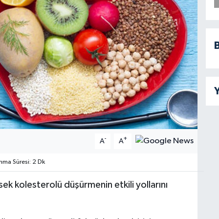
B
Y
-
+
A
A
ma Süresi: 2 Dk
ek kolesterolü düşürmenin etkili yollarını