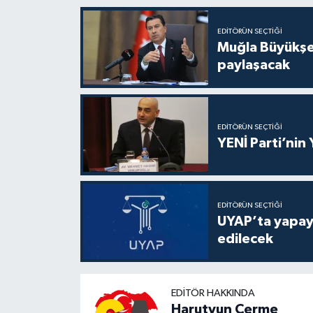
EDITÖRÜN SEÇTIĞI
Muğla Büyükşeh
paylaşacak
EDITÖRÜN SEÇTIĞI
YENİ Parti’nin
EDITÖRÜN SEÇTIĞI
UYAP’ta yapay 
edilecek
EDITÖR HAKKINDA
Harutyun Çerme