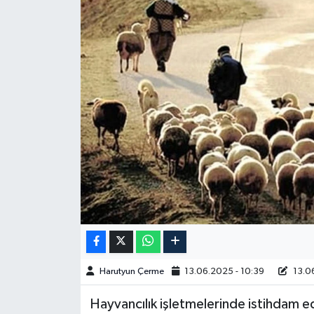
Spor
Burç Yorumları
Çocuk
Eğitim
Hava Durumu
Kadın
Kim kimdir?
Harutyun Çerme
13.06.2025 - 10:39
13.06
Kültür Sanat
Hayvancılık işletmelerinde istihdam ed
Sağlık