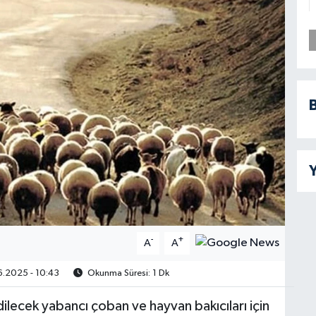
B
Y
-
+
A
A
.2025 - 10:43
Okunma Süresi: 1 Dk
ilecek yabancı çoban ve hayvan bakıcıları için