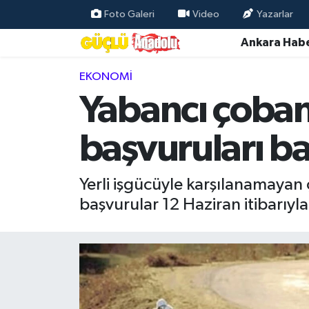
Foto Galeri
Video
Yazarlar
Ankara Habe
Özel Haber
EKONOMI
Ankara Haberleri
Yabancı çoban 
Resmi İlanlar
başvuruları ba
Ekonomi
Yerli işgücüyle karşılanamayan ç
Gündem
başvurular 12 Haziran itibarıyl
Asayiş
Dünya
Magazin