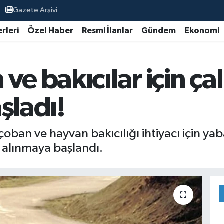
Gazete Arşivi
rleri
Özel Haber
Resmi İlanlar
Gündem
Ekonomi
ve bakıcılar için çal
şladı!
oban ve hayvan bakıcılığı ihtiyacı için yaba
a alınmaya başlandı.