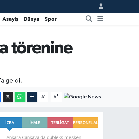
Asayiş
Dünya
Spor
a törenine
a geldi.
-
+
A
A