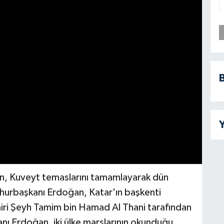
B
Y
, Kuveyt temaslarını tamamlayarak dün
hurbaşkanı Erdoğan, Katar'ın başkenti
miri Şeyh Tamim bin Hamad Al Thani tarafından
nı Erdoğan, iki ülke marşlarının okunduğu