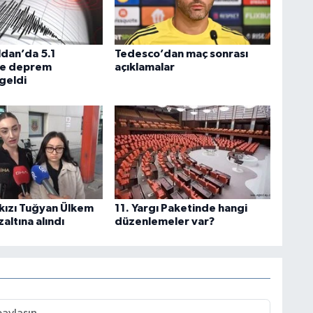
ldan’da 5.1
Tedesco’dan maç sonrası
de deprem
açıklamalar
geldi
 kızı Tuğyan Ülkem
11. Yargı Paketinde hangi
altına alındı
düzenlemeler var?