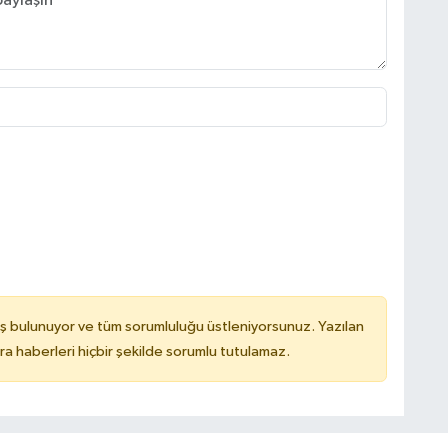
ş bulunuyor ve tüm sorumluluğu üstleniyorsunuz. Yazılan
 haberleri hiçbir şekilde sorumlu tutulamaz.