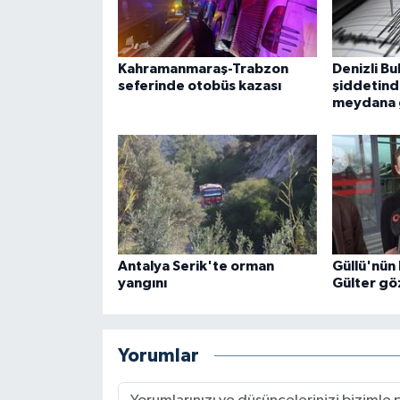
Kahramanmaraş-Trabzon
Denizli Bu
seferinde otobüs kazası
şiddetin
meydana 
Antalya Serik'te orman
Güllü'nün
yangını
Gülter göz
Yorumlar