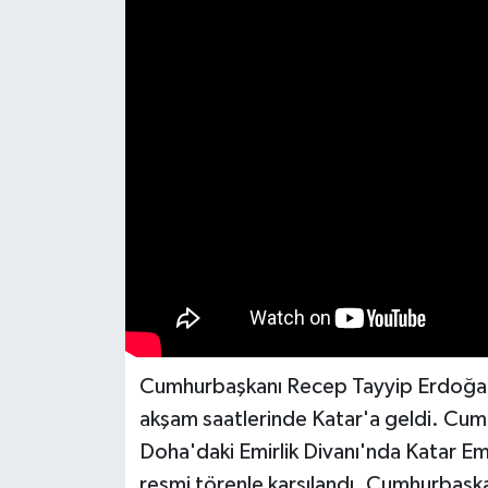
Spor
Burç Yorumları
Çocuk
Eğitim
Hava Durumu
Kadın
Kim kimdir?
Cumhurbaşkanı Recep Tayyip Erdoğan
akşam saatlerinde Katar'a geldi. Cum
Kültür Sanat
Doha'daki Emirlik Divanı'nda Katar E
Sağlık
resmi törenle karşılandı. Cumhurbaşka