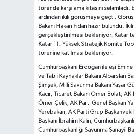
törende karşılama kıtasını selamladı. 
Siyaset
ardından ikili görüşmeye geçti. Görüş
Bakanı Hakan Fidan hazır bulundu. İki
Teknoloji
gerçekleştirilmesi bekleniyor. Katar 
Katar 11. Yüksek Stratejik Komite Topl
Televizyon
törenine katılması bekleniyor.
Yaşam-Çevre
Cumhurbaşkanı Erdoğan ile eşi Emine E
ve Tabii Kaynaklar Bakanı Alparslan 
Şimşek, Milli Savunma Bakanı Yaşar Gü
Kacır, Ticaret Bakanı Ömer Bolat, AK 
Ömer Çelik, AK Parti Genel Başkan Yard
Yerebakan, AK Parti Grup Başkanvekili 
Başkanı İbrahim Kalın, Cumhurbaşkanlı
Cumhurbaşkanlığı Savunma Sanayii Ba