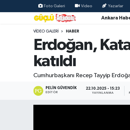
Foto Galeri
Video
Yazarlar
Ankara Habe
Özel Haber
VIDEO GALERI
HABER
Ankara Haberleri
Erdoğan, Kata
Resmi İlanlar
katıldı
Ekonomi
Cumhurbaşkanı Recep Tayyip Erdoğan
Gündem
PELIN GÜVENDIK
22.10.2025 - 15:23
EDITÖR
YAYINLANMA
Asayiş
Dünya
Magazin