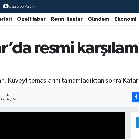
Gazete Arşivi
rleri
Özel Haber
Resmi İlanlar
Gündem
Ekonomi
r’da resmi karşılam
, Kuveyt temaslarını tamamladıktan sonra Katar’
2
PAYLAŞIM