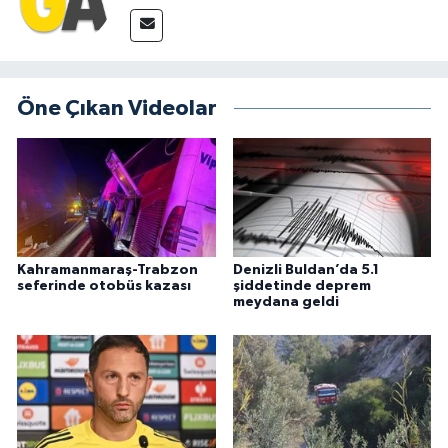
Öne Çıkan Videolar
Kahramanmaraş-Trabzon
Denizli Buldan’da 5.1
seferinde otobüs kazası
şiddetinde deprem
meydana geldi