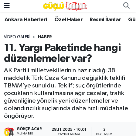
Ankara Haberleri
Özel Haber
Resmi İlanlar
Gü
Özel Haber
VIDEO GALERI
HABER
Ankara Haberleri
11. Yargı Paketinde hangi
Resmi İlanlar
düzenlemeler var?
Ekonomi
AK Partili milletvekillerinin hazırladığı 38
maddelik Türk Ceza Kanunu değişiklik teklifi
TBMM’ye sunuldu. Teklif; suç örgütlerinde
Gündem
çocukların kullanılmasına ağır cezalar, trafik
güvenliğine yönelik yeni düzenlemeler ve
Asayiş
dolandırıcılık suçlarında daha hızlı müdahale
öngörüyor.
Dünya
GÖKÇE ACAR
28.11.2025 - 10:01
3
Magazin
MUHABIR
YAYINLANMA
PAYLAŞIM