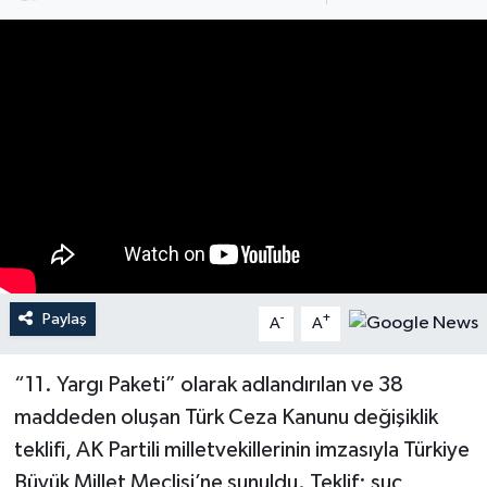
Spor
Burç Yorumları
Çocuk
Eğitim
Hava Durumu
Kadın
Paylaş
-
+
A
A
Kim kimdir?
“11. Yargı Paketi” olarak adlandırılan ve 38
maddeden oluşan Türk Ceza Kanunu değişiklik
Kültür Sanat
teklifi, AK Partili milletvekillerinin imzasıyla Türkiye
Büyük Millet Meclisi’ne sunuldu. Teklif; suç
Sağlık