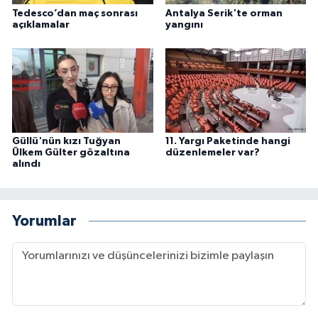
Tedesco’dan maç sonrası
Antalya Serik'te orman
açıklamalar
yangını
Güllü'nün kızı Tuğyan
11. Yargı Paketinde hangi
Ülkem Gülter gözaltına
düzenlemeler var?
alındı
Yorumlar