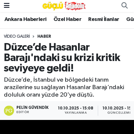
Ankara Haberleri
Özel Haber
Resmi İlanlar
Gü
Özel Haber
VIDEO GALERI
HABER
Ankara Haberleri
Düzce’de Hasanlar
Resmi İlanlar
Barajı'ndaki su krizi kritik
seviyeye geldi!
Ekonomi
Düzce’de, İstanbul ve bölgedeki tarım
Gündem
arazilerine su sağlayan Hasanlar Barajı’ndaki
doluluk oranı yüzde 20'ye düştü.
Asayiş
PELIN GÜVENDIK
10.10.2025 - 15:08
10.10.2025 - 15:
EDITÖR
YAYINLANMA
GÜNCELLEME
Dünya
Magazin