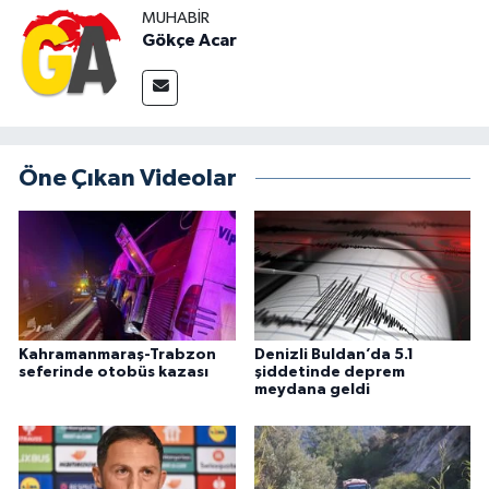
MUHABIR
Gökçe Acar
Öne Çıkan Videolar
Kahramanmaraş-Trabzon
Denizli Buldan’da 5.1
seferinde otobüs kazası
şiddetinde deprem
meydana geldi