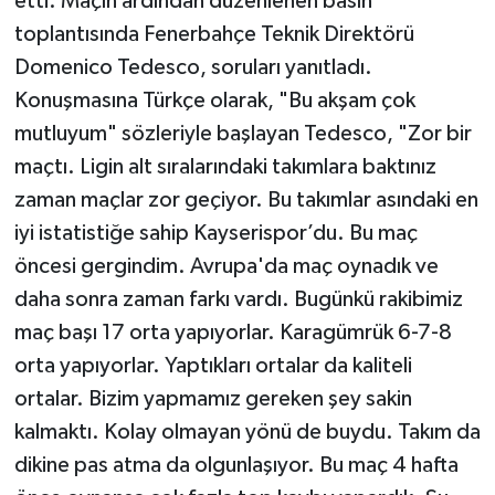
etti. Maçın ardından düzenlenen basın
toplantısında Fenerbahçe Teknik Direktörü
Siyaset
Domenico Tedesco, soruları yanıtladı.
Konuşmasına Türkçe olarak, "Bu akşam çok
Teknoloji
mutluyum" sözleriyle başlayan Tedesco, "Zor bir
Televizyon
maçtı. Ligin alt sıralarındaki takımlara baktınız
zaman maçlar zor geçiyor. Bu takımlar asındaki en
Yaşam-Çevre
iyi istatistiğe sahip Kayserispor’du. Bu maç
öncesi gergindim. Avrupa'da maç oynadık ve
daha sonra zaman farkı vardı. Bugünkü rakibimiz
maç başı 17 orta yapıyorlar. Karagümrük 6-7-8
orta yapıyorlar. Yaptıkları ortalar da kaliteli
ortalar. Bizim yapmamız gereken şey sakin
kalmaktı. Kolay olmayan yönü de buydu. Takım da
dikine pas atma da olgunlaşıyor. Bu maç 4 hafta