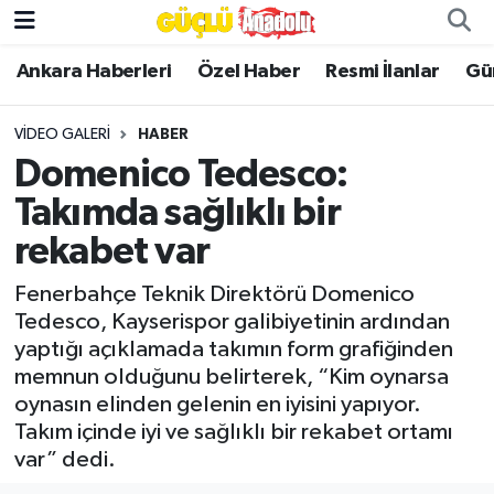
Ankara Haberleri
Özel Haber
Resmi İlanlar
Gü
Özel Haber
VIDEO GALERI
HABER
Ankara Haberleri
Domenico Tedesco:
Resmi İlanlar
Takımda sağlıklı bir
rekabet var
Ekonomi
Fenerbahçe Teknik Direktörü Domenico
Gündem
Tedesco, Kayserispor galibiyetinin ardından
yaptığı açıklamada takımın form grafiğinden
Asayiş
memnun olduğunu belirterek, “Kim oynarsa
oynasın elinden gelenin en iyisini yapıyor.
Dünya
Takım içinde iyi ve sağlıklı bir rekabet ortamı
var” dedi.
Magazin