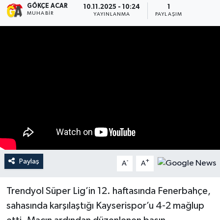
GÖKÇE ACAR
10.11.2025 - 10:24
1
MUHABIR
YAYINLANMA
PAYLAŞIM
Spor
Burç Yorumları
Çocuk
Eğitim
Hava Durumu
Kadın
Paylaş
-
+
A
A
Kim kimdir?
Trendyol Süper Lig’in 12. haftasında Fenerbahçe,
Kültür Sanat
sahasında karşılaştığı Kayserispor’u 4-2 mağlup
Sağlık