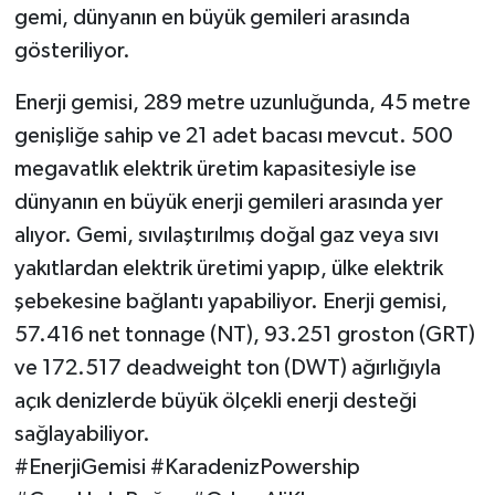
gemi, dünyanın en büyük gemileri arasında
gösteriliyor.
Siyaset
Enerji gemisi, 289 metre uzunluğunda, 45 metre
Teknoloji
genişliğe sahip ve 21 adet bacası mevcut. 500
Televizyon
megavatlık elektrik üretim kapasitesiyle ise
dünyanın en büyük enerji gemileri arasında yer
Yaşam-Çevre
alıyor. Gemi, sıvılaştırılmış doğal gaz veya sıvı
yakıtlardan elektrik üretimi yapıp, ülke elektrik
şebekesine bağlantı yapabiliyor. Enerji gemisi,
57.416 net tonnage (NT), 93.251 groston (GRT)
ve 172.517 deadweight ton (DWT) ağırlığıyla
açık denizlerde büyük ölçekli enerji desteği
sağlayabiliyor.
#EnerjiGemisi #KaradenizPowership