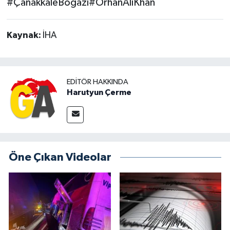
#ÇanakkaleBoğazı#OrhanAliKhan
Kaynak:
İHA
EDITÖR HAKKINDA
Harutyun Çerme
Öne Çıkan Videolar