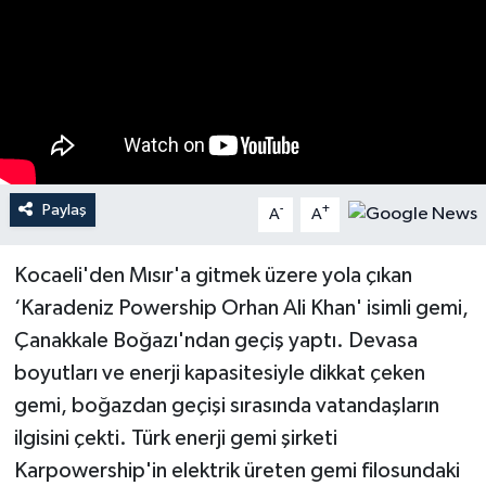
Spor
Burç Yorumları
Çocuk
Eğitim
Paylaş
-
+
A
A
Hava Durumu
Kocaeli'den Mısır'a gitmek üzere yola çıkan
‘Karadeniz Powership Orhan Ali Khan' isimli gemi,
Kadın
Çanakkale Boğazı'ndan geçiş yaptı. Devasa
Kim kimdir?
boyutları ve enerji kapasitesiyle dikkat çeken
gemi, boğazdan geçişi sırasında vatandaşların
Kültür Sanat
ilgisini çekti. Türk enerji gemi şirketi
Karpowership'in elektrik üreten gemi filosundaki
Sağlık