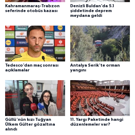
Kahramanmaraş-Trabzon
Denizli Buldan’da 5.1
seferinde otobüs kazası
şiddetinde deprem
meydana geldi
Tedesco’dan maç sonrası
Antalya Serik'te orman
açıklamalar
yangını
Güllü'nün kızı Tuğyan
11. Yargı Paketinde hangi
Ülkem Gülter gözaltına
düzenlemeler var?
alındı