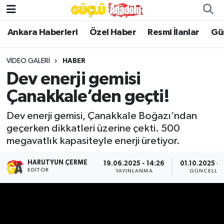
Ankara Haberleri
Özel Haber
Resmi İlanlar
Gü
Özel Haber
VIDEO GALERI
HABER
Ankara Haberleri
Dev enerji gemisi
Resmi İlanlar
Çanakkale’den geçti!
Ekonomi
Dev enerji gemisi, Çanakkale Boğazı’ndan
geçerken dikkatleri üzerine çekti. 500
megavatlık kapasiteyle enerji üretiyor.
Gündem
HARUTYUN ÇERME
19.06.2025 - 14:26
01.10.2025 - 
Asayiş
EDITÖR
YAYINLANMA
GÜNCELLE
Dünya
Magazin