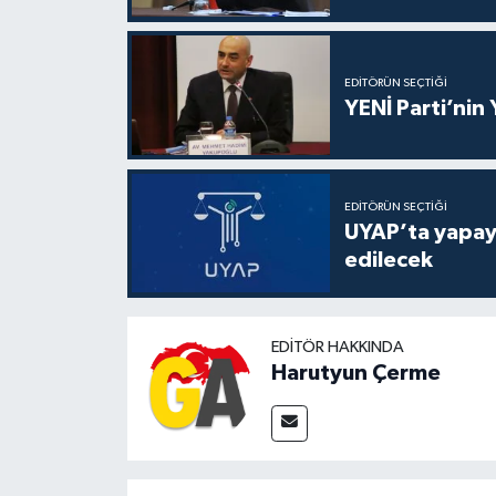
EDITÖRÜN SEÇTIĞI
YENİ Parti’nin
EDITÖRÜN SEÇTIĞI
UYAP’ta yapay 
edilecek
EDITÖR HAKKINDA
Harutyun Çerme