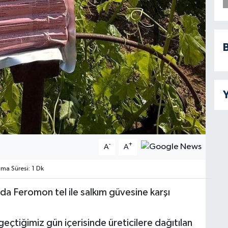
B
Y
-
+
A
A
a Süresi: 1 Dk
da Feromon tel ile salkım güvesine karşı
eçtiğimiz gün içerisinde üreticilere dağıtılan