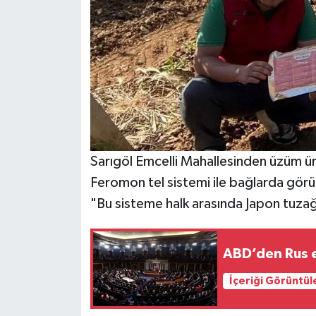
Sarıgöl Emcelli Mahallesinden üzüm ür
Feromon tel sistemi ile bağlarda görü
"Bu sisteme halk arasında Japon tuzağı 
ABD’den Rus en
İçeriği Görüntül