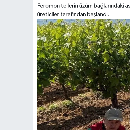
Feromon tellerin üzüm bağlarındaki asm
Siyaset
üreticiler tarafından başlandı.
Teknoloji
Televizyon
Yaşam-Çevre