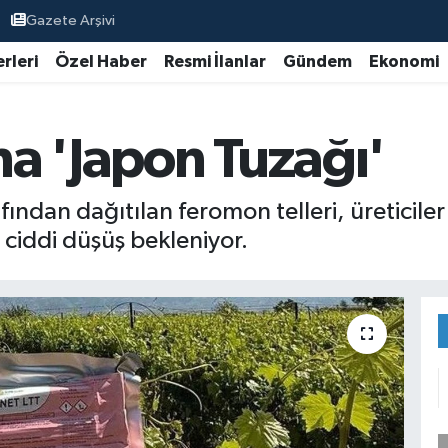
Gazete Arşivi
rleri
Özel Haber
Resmi İlanlar
Gündem
Ekonomi
a 'Japon Tuzağı'
ından dağıtılan feromon telleri, üreticile
 ciddi düşüş bekleniyor.