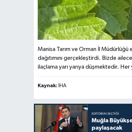
Manisa Tarım ve Orman İl Müdürlüğü ek
dağıtımını gerçekleştirdi. Bizde aile
ilaçlama yarı yarıya düşmektedir. Her 
Kaynak:
İHA
EDITÖRÜN SEÇTIĞI
Muğla Büyükşeh
paylaşacak