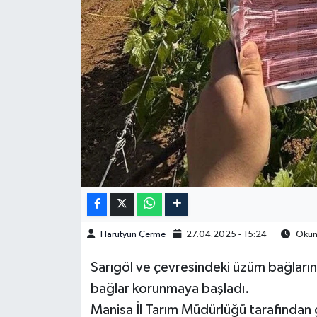
Spor
Burç Yorumları
Çocuk
Eğitim
Hava Durumu
Kadın
Harutyun Çerme
27.04.2025 - 15:24
Okunm
Kim kimdir?
Sarıgöl ve çevresindeki üzüm bağların
Kültür Sanat
bağlar korunmaya başladı.
Manisa İl Tarım Müdürlüğü tarafından g
Sağlık