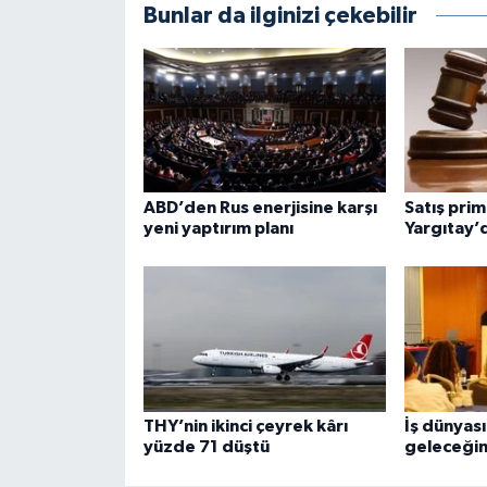
Bunlar da ilginizi çekebilir
ABD’den Rus enerjisine karşı
Satış prim
yeni yaptırım planı
Yargıtay’
THY’nin ikinci çeyrek kârı
İş dünyas
yüzde 71 düştü
geleceğin