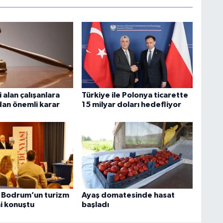
i alan çalışanlara
Türkiye ile Polonya ticarette
dan önemli karar
15 milyar doları hedefliyor
ı Bodrum’un turizm
Ayaş domatesinde hasat
i konuştu
başladı