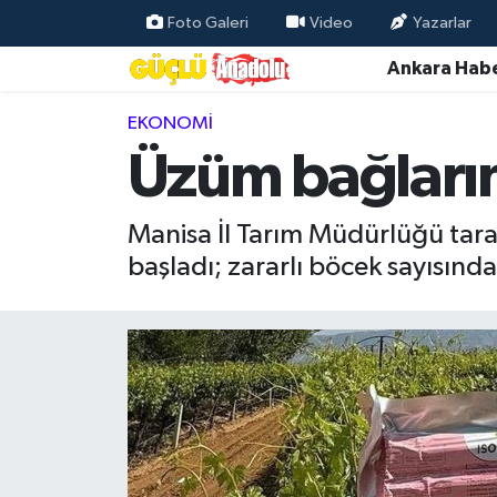
Foto Galeri
Video
Yazarlar
Ankara Habe
Özel Haber
EKONOMI
Ankara Haberleri
Üzüm bağların
Resmi İlanlar
Manisa İl Tarım Müdürlüğü taraf
Ekonomi
başladı; zararlı böcek sayısında
Gündem
Asayiş
Dünya
Magazin