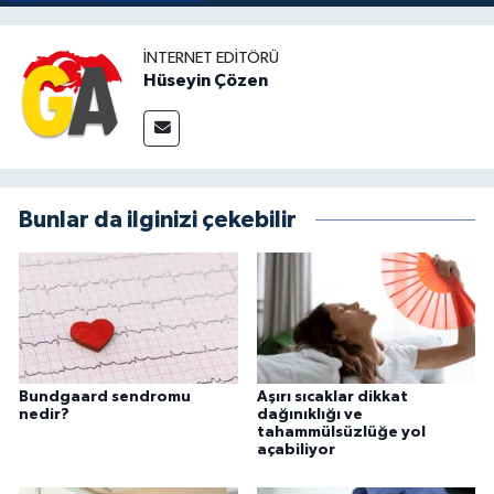
İNTERNET EDITÖRÜ
Hüseyin Çözen
Bunlar da ilginizi çekebilir
Bundgaard sendromu
Aşırı sıcaklar dikkat
nedir?
dağınıklığı ve
tahammülsüzlüğe yol
açabiliyor