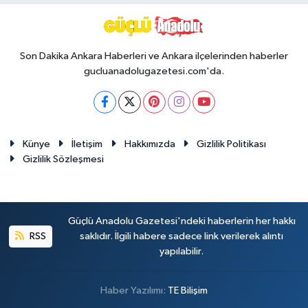
Son Dakika Ankara Haberleri ve Ankara ilçelerinden haberler
gucluanadolugazetesi.com'da.
Künye
İletişim
Hakkımızda
Gizlilik Politikası
Gizlilik Sözleşmesi
Güçlü Anadolu Gazetesi'ndeki haberlerin her hakkı
RSS
saklıdır. İlgili habere sadece link verilerek alıntı
yapılabilir.
Haber Yazılımı:
TE Bilişim