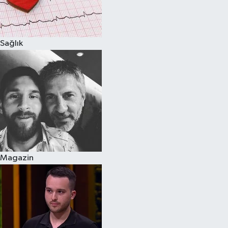
Spor
Sağlık
Burç Yorumları
Çocuk
Eğitim
Hava Durumu
Kadın
Magazin
Kim kimdir?
Kültür Sanat
Sağlık