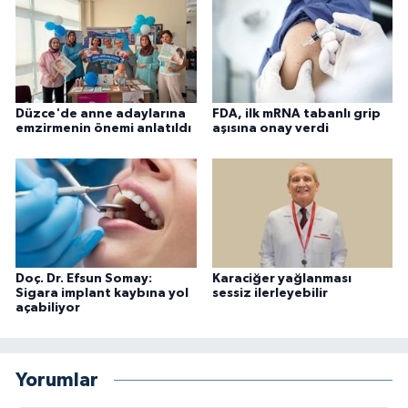
Düzce'de anne adaylarına
FDA, ilk mRNA tabanlı grip
emzirmenin önemi anlatıldı
aşısına onay verdi
Doç. Dr. Efsun Somay:
Karaciğer yağlanması
Sigara implant kaybına yol
sessiz ilerleyebilir
açabiliyor
Yorumlar