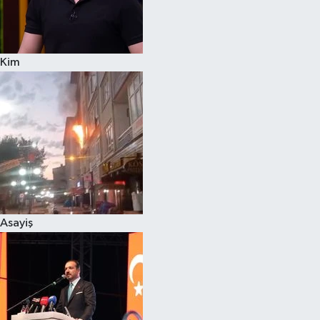
Siyaset
Kim
Teknoloji
Televizyon
Yaşam-Çevre
Asayiş