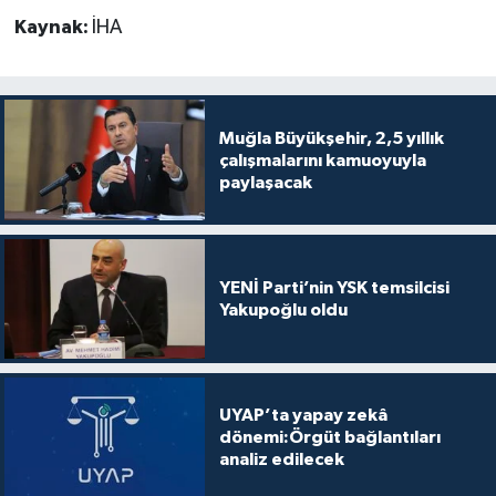
Kaynak:
İHA
Muğla Büyükşehir, 2,5 yıllık
çalışmalarını kamuoyuyla
paylaşacak
YENİ Parti’nin YSK temsilcisi
Yakupoğlu oldu
UYAP’ta yapay zekâ
dönemi:Örgüt bağlantıları
analiz edilecek