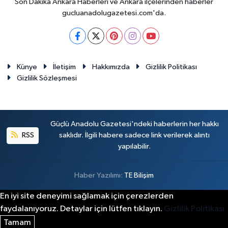
Son Dakika Ankara Haberleri ve Ankara ilçelerinden haberler
gucluanadolugazetesi.com'da.
Künye
İletişim
Hakkımızda
Gizlilik Politikası
Gizlilik Sözleşmesi
Güçlü Anadolu Gazetesi'ndeki haberlerin her hakkı
RSS
saklıdır. İlgili habere sadece link verilerek alıntı
yapılabilir.
Haber Yazılımı:
TE Bilişim
En iyi site deneyimi sağlamak için çerezlerden
faydalanıyoruz. Detaylar için lütfen tıklayın.
Gizlilik Politikası
Tamam