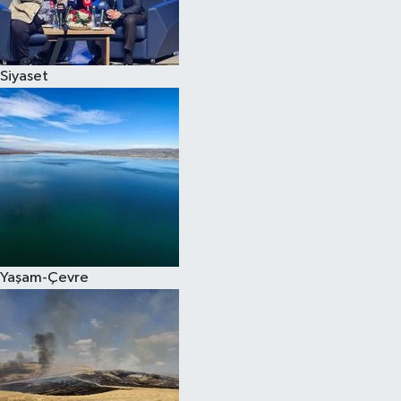
Spor
Siyaset
Burç Yorumları
Çocuk
Eğitim
Hava Durumu
Kadın
Yaşam-Çevre
Kim kimdir?
Kültür Sanat
Sağlık