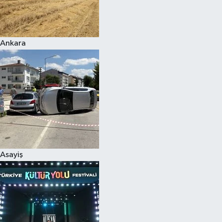
Siyaset
Ankara
Teknoloji
Televizyon
Yaşam-Çevre
Asayiş