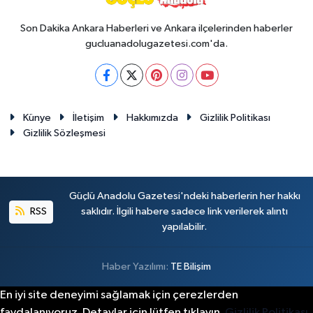
Son Dakika Ankara Haberleri ve Ankara ilçelerinden haberler
gucluanadolugazetesi.com'da.
Künye
İletişim
Hakkımızda
Gizlilik Politikası
Gizlilik Sözleşmesi
Güçlü Anadolu Gazetesi'ndeki haberlerin her hakkı
RSS
saklıdır. İlgili habere sadece link verilerek alıntı
yapılabilir.
Haber Yazılımı:
TE Bilişim
En iyi site deneyimi sağlamak için çerezlerden
faydalanıyoruz. Detaylar için lütfen tıklayın.
Gizlilik Politikası