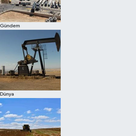
Spor
Gündem
Burç Yorumları
Çocuk
Eğitim
Hava Durumu
Kadın
Dünya
Kim kimdir?
Kültür Sanat
Sağlık