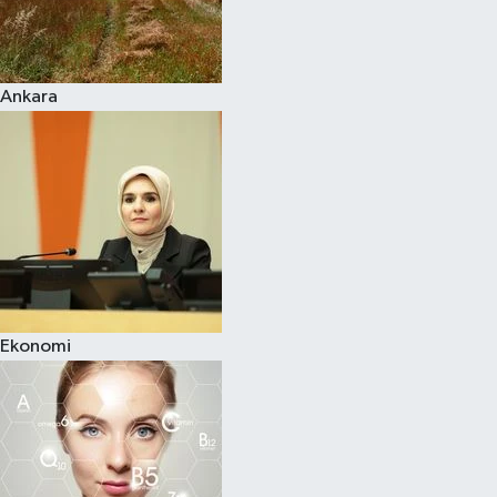
Siyaset
Ankara
Teknoloji
Televizyon
Yaşam-Çevre
Ekonomi