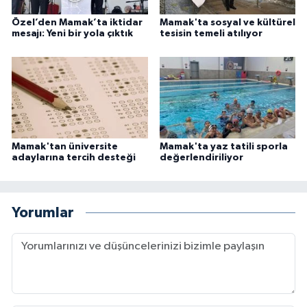
Özel’den Mamak’ta iktidar
Mamak'ta sosyal ve kültürel
mesajı: Yeni bir yola çıktık
tesisin temeli atılıyor
Mamak'tan üniversite
Mamak'ta yaz tatili sporla
adaylarına tercih desteği
değerlendiriliyor
Yorumlar