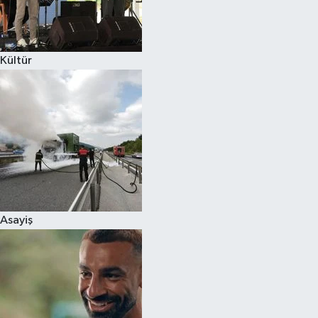
Spor
Kültür
Burç Yorumları
Çocuk
Eğitim
Hava Durumu
Kadın
Asayiş
Kim kimdir?
Kültür Sanat
Sağlık