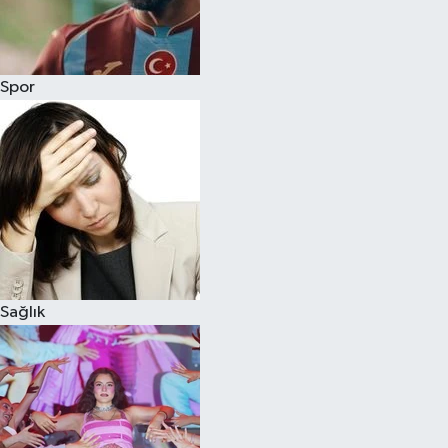
Siyaset
Spor
Teknoloji
Televizyon
Yaşam-Çevre
Sağlık