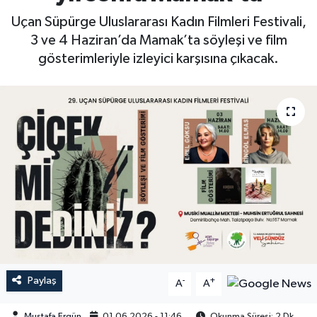
Uçan Süpürge Uluslararası Kadın Filmleri Festivali,
3 ve 4 Haziran’da Mamak’ta söyleşi ve film
gösterimleriyle izleyici karşısına çıkacak.
Paylaş
-
+
A
A
Mustafa Ergün
01.06.2026 - 11:46
Okunma Süresi: 2 Dk