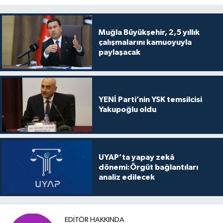
Muğla Büyükşehir, 2,5 yıllık
çalışmalarını kamuoyuyla
paylaşacak
YENİ Parti’nin YSK temsilcisi
Yakupoğlu oldu
UYAP’ta yapay zekâ
dönemi:Örgüt bağlantıları
analiz edilecek
EDITÖR HAKKINDA