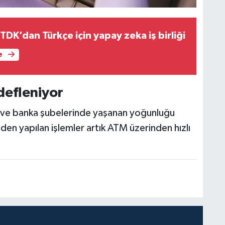
DK’dan Türkçe için yapay zeka iş birliği
e
defleniyor
ri ve banka şubelerinde yaşanan yoğunluğu
en yapılan işlemler artık ATM üzerinden hızlı