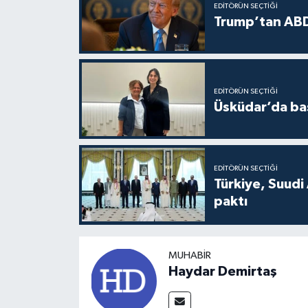
EDITÖRÜN SEÇTIĞI
Trump’tan ABD
EDITÖRÜN SEÇTIĞI
Üsküdar’da baş
EDITÖRÜN SEÇTIĞI
Türkiye, Suudi
paktı
MUHABIR
Haydar Demirtaş