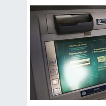
Siyaset
Teknoloji
Televizyon
Yaşam-Çevre