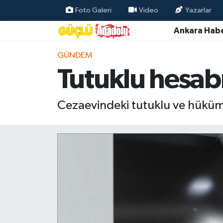
Foto Galeri
Video
Yazarlar
Ankara Habe
Özel Haber
GÜNDEM
Ankara Haberleri
Tutuklu hesabın
Resmi İlanlar
Cezaevindeki tutuklu ve hüküml
Ekonomi
Gündem
Asayiş
Dünya
Magazin