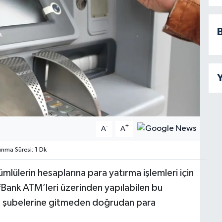
B
Y
-
+
A
A
ma Süresi: 1 Dk
lülerin hesaplarına para yatırma işlemleri için
fBank ATM’leri üzerinden yapılabilen bu
ka şubelerine gitmeden doğrudan para