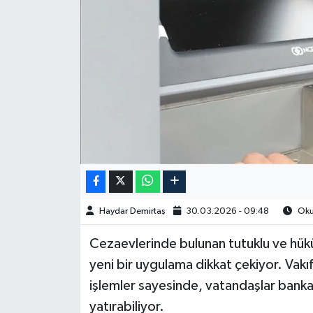
Spor
Burç Yorumları
Çocuk
Eğitim
Hava Durumu
Kadın
Haydar Demirtaş
30.03.2026 - 09:48
Okun
Kim kimdir?
Cezaevlerinde bulunan tutuklu ve hüküm
yeni bir uygulama dikkat çekiyor. Vakı
Kültür Sanat
işlemler sayesinde, vatandaşlar ban
yatırabiliyor.
Sağlık