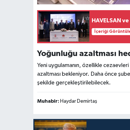
HAVELSAN ve T
İçeriği Görüntül
Yoğunluğu azaltması he
Yeni uygulamanın, özellikle cezaevle
azaltması bekleniyor. Daha önce şubed
şekilde gerçekleştirilebilecek.
Muhabir:
Haydar Demirtaş