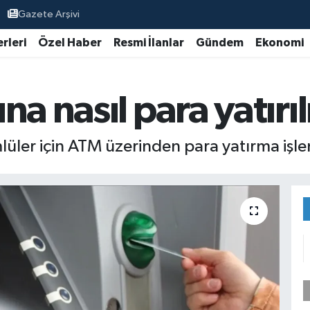
Gazete Arşivi
rleri
Özel Haber
Resmi İlanlar
Gündem
Ekonomi
a nasıl para yatırıl
üler için ATM üzerinden para yatırma işl