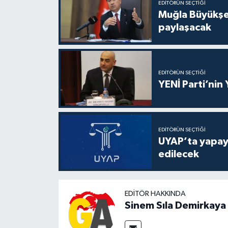
EDITÖRÜN SEÇTIĞI
Muğla Büyükşeh
paylaşacak
EDITÖRÜN SEÇTIĞI
YENİ Parti’nin
EDITÖRÜN SEÇTIĞI
UYAP’ta yapay 
edilecek
EDITÖR HAKKINDA
Sinem Sıla Demirkaya