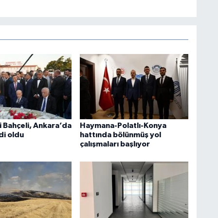
i Bahçeli, Ankara’da
Haymana-Polatlı-Konya
di oldu
hattında bölünmüş yol
çalışmaları başlıyor