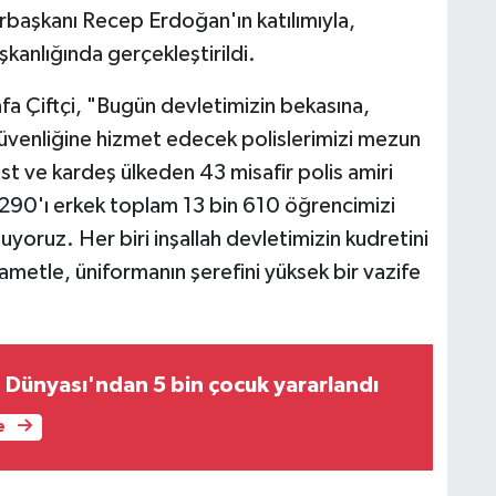
aşkanı Recep Erdoğan'ın katılımıyla,
kanlığında gerçekleştirildi.
fa Çiftçi, "Bugün devletimizin bekasına,
güvenliğine hizmet edecek polislerimizi mezun
t ve kardeş ülkeden 43 misafir polis amiri
n 290'ı erkek toplam 13 bin 610 öğrencimizi
luyoruz. Her biri inşallah devletimizin kudretini
hametle, üniformanın şerefini yüksek bir vazife
Dünyası'ndan 5 bin çocuk yararlandı
e