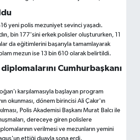
ldu
16 yeni polis mezuniyet sevinci yaşadı.
n, bin 177'sini erkek polisler oluştururken, 11
lar da eğitimlerini başarıyla tamamlayarak
plam mezun ise 13 bin 610 olarak belirtildi.
e diplomalarını Cumhurbaşkanı
ğan'ı karşılamasıyla başlayan program
'nın okunması, dönem birincisi Ali Çakır'ın
lması, Polis Akademisi Başkanı Murat Balcı ile
uşmaları, dereceye giren polislere
lomalarının verilmesi ve mezunların yemini
paguş'un ettiği duayla sona erdi.