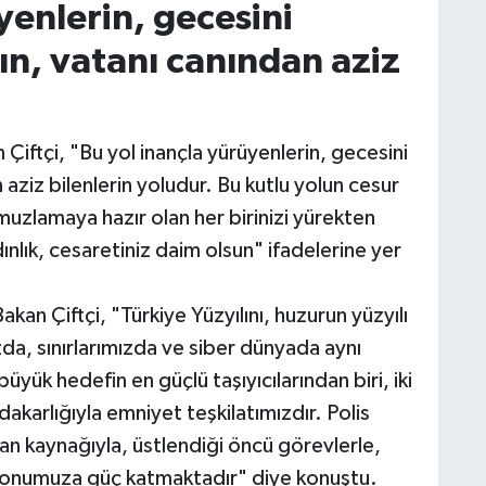
yenlerin, gecesini
n, vatanı canından aziz
Çiftçi, "Bu yol inançla yürüyenlerin, gecesini
aziz bilenlerin yoludur. Bu kutlu yolun cesur
omuzlamaya hazır olan her birinizi yürekten
nlık, cesaretiniz daim olsun" ifadelerine yer
an Çiftçi, "Türkiye Yüzyılını, huzurun yüzyılı
zda, sınırlarımızda ve siber dünyada aynı
büyük hedefin en güçlü taşıyıcılarından biri, iki
dakarlığıyla emniyet teşkilatımızdır. Polis
nsan kaynağıyla, üstlendiği öncü görevlerle,
zyonumuza güç katmaktadır" diye konuştu.