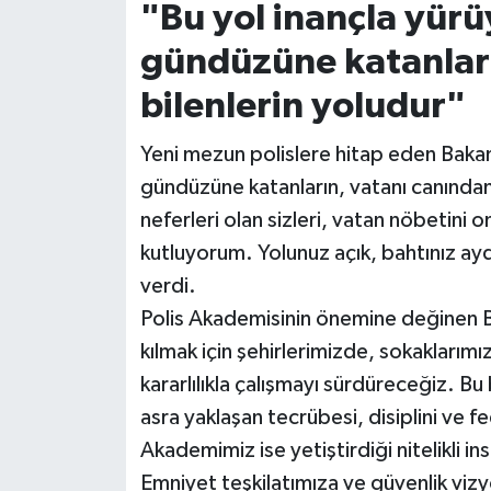
"Bu yol inançla yürü
gündüzüne katanları
bilenlerin yoludur"
Yeni mezun polislere hitap eden Bakan 
gündüzüne katanların, vatanı canından 
neferleri olan sizleri, vatan nöbetini 
kutluyorum. Yolunuz açık, bahtınız aydı
verdi.
Polis Akademisinin önemine değinen Bak
kılmak için şehirlerimizde, sokaklarımı
kararlılıkla çalışmayı sürdüreceğiz. Bu 
asra yaklaşan tecrübesi, disiplini ve fe
Akademimiz ise yetiştirdiği nitelikli i
Emniyet teşkilatımıza ve güvenlik vi