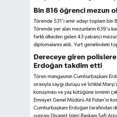
Bin 816 öğrenci mezun o
Törende 531'i amir adayı toplam bin 8
Törende yer alan mezunların 639'u kadı
farklı ülkeden gelen 43 yabancı mezun
diplomalarını aldı. Yurt genelindeki to
Dereceye giren polisler
Erdoğan takdim etti
Tören mangasının Cumhurbaşkanı Erdo
sırasıyla saygı duruşu ve İstiklal Marşı
konuşması ve yaş kütüğüne isminin çakı
Emniyet Genel Müdürü Ali Fidan'ın kon
Cumhurbaşkanı Erdoğan tarafından dip
sonrası Diyanet İşleri Başkanı Safi Ar