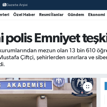
Gazete Arşivi
rleri
Özel Haber
Resmi İlanlar
Gündem
Ekonomi
 polis Emniyet teşki
 kurumlarından mezun olan 13 bin 610 öğre
ı Mustafa Çiftçi, şehirlerden sınırlara ve si
di.