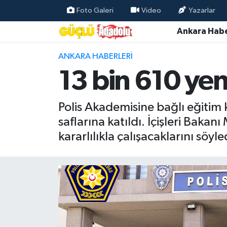
Foto Galeri
Video
Yazarlar
Ankara Habe
Özel Haber
ANKARA HABERLERI
Ankara Haberleri
13 bin 610 yeni
Resmi İlanlar
Polis Akademisine bağlı eğitim
Ekonomi
saflarına katıldı. İçişleri Bakan
kararlılıkla çalışacaklarını söyle
Gündem
Asayiş
Dünya
Magazin