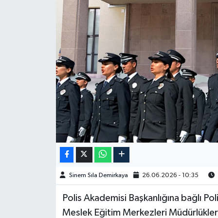
Spor
Burç Yorumları
Çocuk
Eğitim
Hava Durumu
Kadın
Kim kimdir?
Sinem Sıla Demirkaya
26.06.2026 - 10:35
Kültür Sanat
Polis Akademisi Başkanlığına bağlı Pol
Meslek Eğitim Merkezleri Müdürlükler
Sağlık