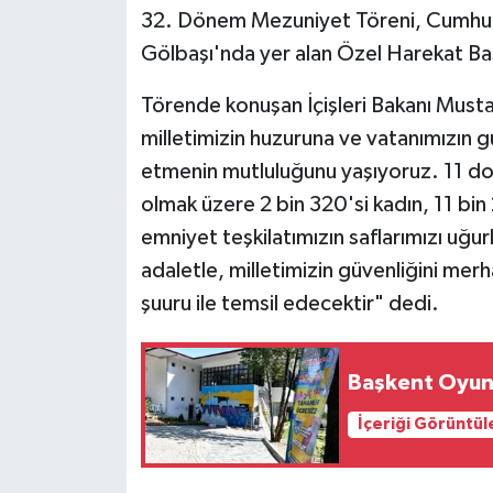
32. Dönem Mezuniyet Töreni, Cumhurb
Siyaset
Gölbaşı'nda yer alan Özel Harekat Baş
Törende konuşan İçişleri Bakanı Musta
Teknoloji
milletimizin huzuruna ve vatanımızın 
Televizyon
etmenin mutluluğunu yaşıyoruz. 11 dos
olmak üzere 2 bin 320'si kadın, 11 bi
Yaşam-Çevre
emniyet teşkilatımızın saflarımızı uğur
adaletle, milletimizin güvenliğini mer
şuuru ile temsil edecektir" dedi.
Başkent Oyun 
İçeriği Görüntül