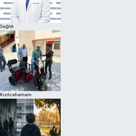
Siyaset
Sağlık
Teknoloji
Televizyon
Yaşam-Çevre
Kızılcahamam