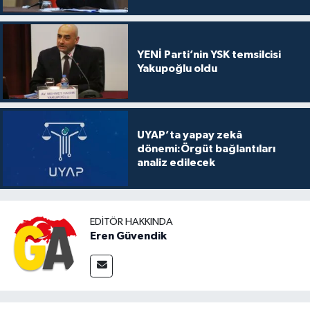
YENİ Parti’nin YSK temsilcisi
Yakupoğlu oldu
UYAP’ta yapay zekâ
dönemi:Örgüt bağlantıları
analiz edilecek
EDITÖR HAKKINDA
Eren Güvendik