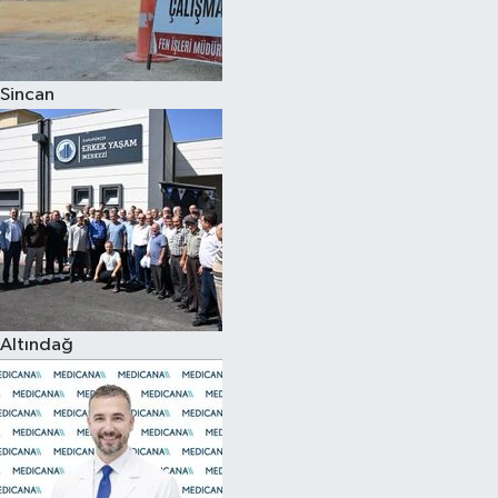
Spor
Sincan
Burç Yorumları
Çocuk
Eğitim
Hava Durumu
Kadın
Altındağ
Kim kimdir?
Kültür Sanat
Sağlık