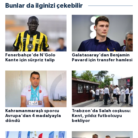
Bunlar da ilginizi çekebilir
Fenerbahçe'de N'Golo
Galatasaray'dan Benjamin
Kante için sürpriz talip
Pavard için transfer hamlesi
Kahramanmaraşlı sporcu
Trabzon'da Salah coşkusu:
Avrupa'dan 4 madalyayla
Kent, yıldız futbolcuyu
döndü
bekliyor