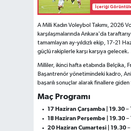
İçeriği Görüntül
Siyaset
A Milli Kadın Voleybol Takımı, 2026 Vol
Teknoloji
karşılaşmalarında Ankara'da taraftarıyl
tamamlayan ay-yıldızlı ekip, 17-21 Haz
Televizyon
güçlü rakiplerle karşı karşıya gelecek.
Yaşam-Çevre
Milliler, ikinci hafta etabında Belçika
Başantrenör yönetimindeki kadro, An
başarılı sonuçlar alarak finallere gide
Maç Programı
17 Haziran Çarşamba | 19.30
– 
18 Haziran Perşembe | 19.30
– 
20 Haziran Cumartesi | 19.30
–