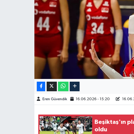
Spor
Burç Yorumları
Çocuk
Eğitim
Hava Durumu
Kadın
Eren Güvendik
16.06.2026 - 15:20
16.06.
Kim kimdir?
Kültür Sanat
Beşiktaş'ın pl
oldu
Sağlık