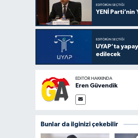
EDITÖRÜN SEÇTIĞI
YENİ Parti’nin
EDITÖRÜN SEÇTIĞI
UYAP’ta yapay 
edilecek
EDITÖR HAKKINDA
Eren Güvendik
Bunlar da ilginizi çekebilir