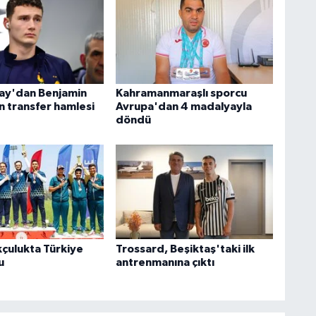
ay'dan Benjamin
Kahramanmaraşlı sporcu
n transfer hamlesi
Avrupa'dan 4 madalyayla
döndü
kçulukta Türkiye
Trossard, Beşiktaş'taki ilk
u
antrenmanına çıktı