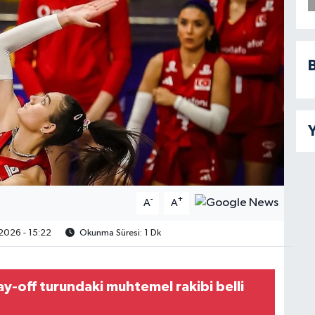
B
Y
-
+
A
A
2026 - 15:22
Okunma Süresi: 1 Dk
ay-off turundaki muhtemel rakibi belli