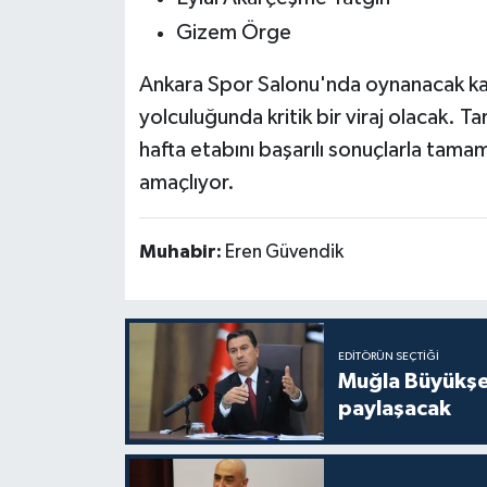
Gizem Örge
Ankara Spor Salonu'nda oynanacak karş
yolculuğunda kritik bir viraj olacak. Tar
hafta etabını başarılı sonuçlarla tamam
amaçlıyor.
Muhabir:
Eren Güvendik
EDITÖRÜN SEÇTIĞI
Muğla Büyükşeh
paylaşacak