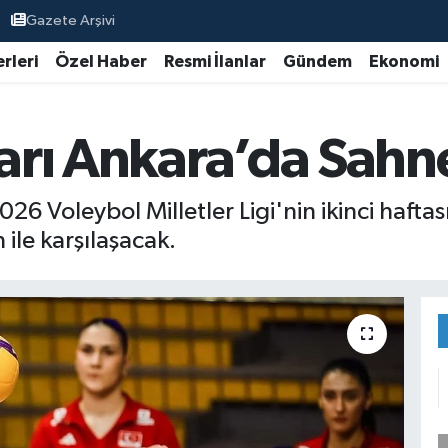
Gazete Arşivi
rleri
Özel Haber
Resmi İlanlar
Gündem
Ekonomi
ları Ankara’da Sahn
2026 Voleybol Milletler Ligi'nin ikinci haf
ile karşılaşacak.