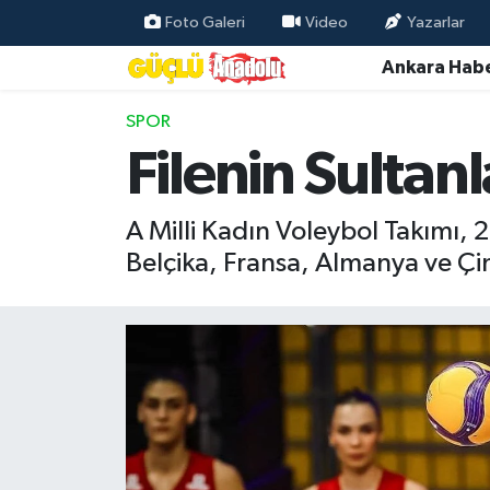
Foto Galeri
Video
Yazarlar
Ankara Habe
Özel Haber
SPOR
Ankara Haberleri
Filenin Sultan
Resmi İlanlar
A Milli Kadın Voleybol Takımı, 
Ekonomi
Belçika, Fransa, Almanya ve Çin 
Gündem
Asayiş
Dünya
Magazin