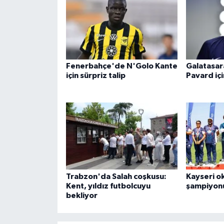
Fenerbahçe'de N'Golo Kante
Galatasar
için sürpriz talip
Pavard içi
Trabzon'da Salah coşkusu:
Kayseri o
Kent, yıldız futbolcuyu
şampiyon
bekliyor