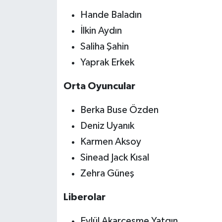
Hande Baladın
İlkin Aydın
Saliha Şahin
Yaprak Erkek
Orta Oyuncular
Berka Buse Özden
Deniz Uyanık
Karmen Aksoy
Sinead Jack Kısal
Zehra Güneş
Liberolar
Eylül Akarçeşme Yatgın